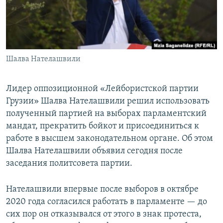
СПОРТ
БЛОГИ
АРХИВ РАДИОПРОГРАММЫ
МИР
ГОЛОСА
ЧИТАЕМ ПРЕССУ
Все сайты РСЕ/РС
Шалва Нателашвили
Лидер оппозиционной «Лейбористской партии
Грузии» Шалва Нателашвили решил использовать
полученный партией на выборах парламентский
мандат, прекратить бойкот и присоединиться к
работе в высшем законодательном органе. Об этом
Шалва Нателашвили объявил сегодня после
заседания политсовета партии.
Нателашвили впервые после выборов в октябре
2020 года согласился работать в парламенте — до
сих пор он отказывался от этого в знак протеста,