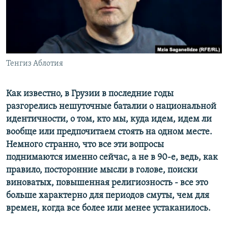
СПОРТ
БЛОГИ
АРХИВ РАДИОПРОГРАММЫ
МИР
ГОЛОСА
ЧИТАЕМ ПРЕССУ
Все сайты РСЕ/РС
Тенгиз Аблотия
Как известно, в Грузии в последние годы
разгорелись нешуточные баталии о национальной
идентичности, о том, кто мы, куда идем, идем ли
вообще или предпочитаем стоять на одном месте.
Немного странно, что все эти вопросы
поднимаются именно сейчас, а не в 90-е, ведь, как
правило, посторонние мысли в голове, поиски
виноватых, повышенная религиозность - все это
больше характерно для периодов смуты, чем для
времен, когда все более или менее устаканилось.