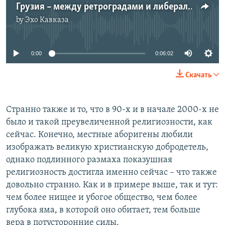
Грузия – между ретроградами и либералами
by
Эхо Кавказа
No media source currently available
0:00
0:06:02
Скачать
Странно также и то, что в 90-х и в начале 2000-х не
было и такой преувеличенной религиозности, как
сейчас. Конечно, местные аборигены любили
изображать великую христианскую добродетель,
однако подлинного размаха показушная
религиозность достигла именно сейчас – что также
довольно странно. Как и в примере выше, так и тут:
чем более нищее и убогое общество, чем более
глубока яма, в которой оно обитает, тем больше
вера в потусторонние силы.