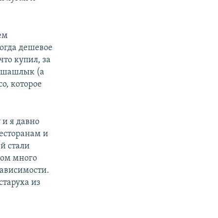
ем
когда дешевое
что купил, за
ю шашлык (а
со, которое
 и я давно
ресторанам и
й стали
ком много
ависимости.
старуха из