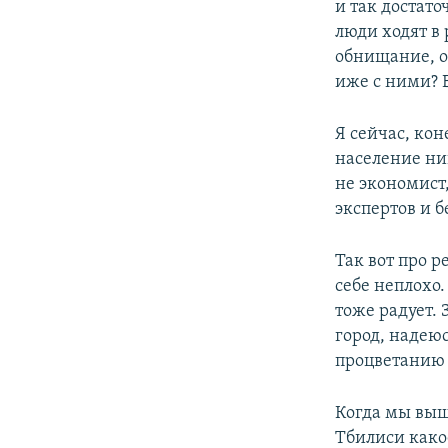
и так достато
люди ходят в 
обнищание, о
иже с ними? 
Я сейчас, кон
население нищ
не экономист,
экспертов и б
Так вот про р
себе неплохо.
тоже радует.
город, надеюс
процветанию
Когда мы вышл
Тбилиси како