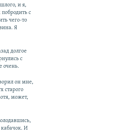
лого, и я,
 побродить с
ить чего-то
вина. Я
азад долгое
рнулись с
е очень.
ворил он мне,
х старого
отя, может,
оголодавшись,
кабачок. И