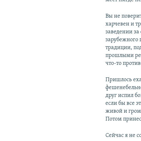
Вы не поверит
харчевен и т
заведении за
зарубежного г
традиции, по
прошлыми реа
что-то против
Пришлось еха
фешенебельн
друг испил б
если бы все 
живой и громк
Потом принесл
Сейчас я не 