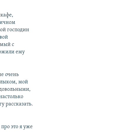
 кафе,
тичном
лой господин
овой
омый с
ложили ему
не очень
лыком, мой
 довольными,
 настолько
гу рассказать.
про это я уже