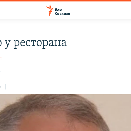
ю у ресторана
я
2
ся