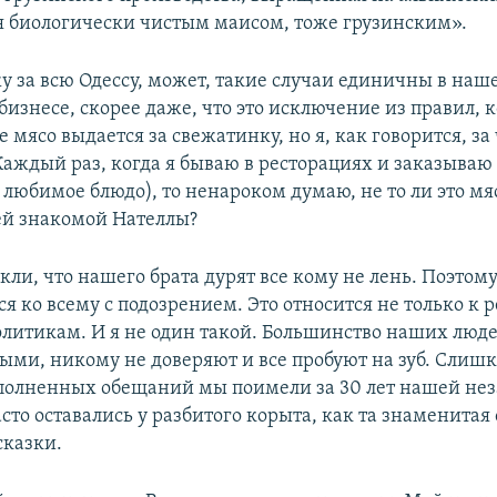
 биологически чистым маисом, тоже грузинским».
жу за всю Одессу, может, такие случаи единичны в наш
бизнесе, скорее даже, что это исключение из правил, 
мясо выдается за свежатинку, но я, как говорится, за 
 Каждый раз, когда я бываю в ресторациях и заказыва
 любимое блюдо), то ненароком думаю, не то ли это мя
ей знакомой Нателлы?
ли, что нашего брата дурят все кому не лень. Поэтому
ся ко всему с подозрением. Это относится не только к 
политикам. И я не один такой. Большинство наших люде
ыми, никому не доверяют и все пробуют на зуб. Слиш
олненных обещаний мы поимели за 30 лет нашей нез
то оставались у разбитого корыта, как та знаменитая 
казки.