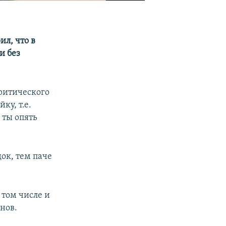
ил, что в
и без
критического
ку, т.е.
 ты опять
док, тем паче
 том числе и
анов.