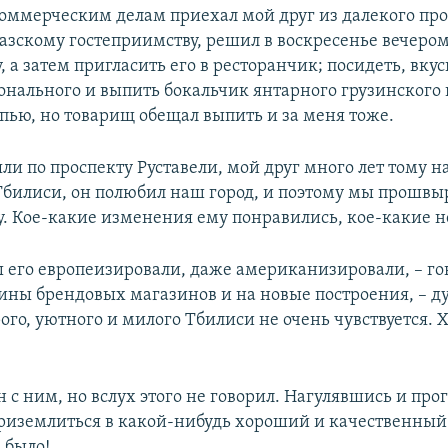
коммерческим делам приехал мой друг из далекого прош
казскому гостеприимству, решил в воскресенье вечером
, а затем пригласить его в ресторанчик; посидеть, вкус
ионального и выпить бокальчик янтарного грузинского 
 пью, но товарищ обещал выпить и за меня тоже.
ли по проспекту Руставели, мой друг много лет тому н
Тбилиси, он полюбил наш город, и поэтому мы прошвы
у. Кое-какие изменения ему понравились, кое-какие н
 его европеизировали, даже американизировали, – го
рины брендовых магазинов и на новые построения, – ду
ого, уютного и милого Тбилиси не очень чувствуется. Х
н с ним, но вслух этого не говорил. Нагулявшись и пр
иземлиться в какой-нибудь хороший и качественный 
 было!