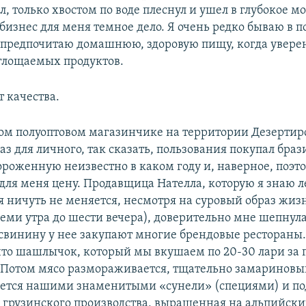
л, только хвостом по воде плеснул и ушел в глубокое м
бизнес для меня темное дело. Я очень редко бываю в 
 предпочитаю домашнюю, здоровую пищу, когда уверен
оглощаемых продуктов.
т качества.
ом полуоптовом магазинчике на территории Дезертир
аз для личного, так сказать, пользования покупал бра
ороженную неизвестно в каком году и, наверное, по
ля меня цену. Продавщица Нателла, которую я знаю л
я ничуть не меняется, несмотря на суровый образ жизн
еми утра до шести вечера), доверительно мне шепнула,
свинину у нее закупают многие брендовые рестораны. 
что шашлычок, который мы вкушаем по 20-30 лари за 
. Потом мясо размораживается, тщательно замариновы
тся нашими знаменитыми «сунели» (специями) и под
 грузинского производства, выращенная на альпийски