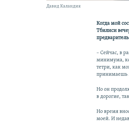
Давид Каландия
Когда мой сос
Тбилиси вече
предварительн
– Сейчас, в р
минимума, ко
тетри, как мо
принимаешь ж
Но он продолж
в дорогие, та
Но время вно
моей. И недав