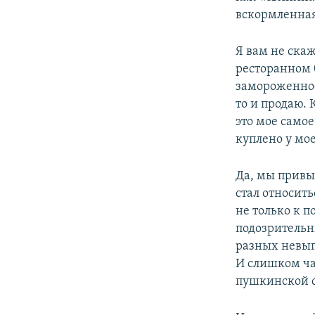
вскормленная
Я вам не ска
ресторанном 
замороженное 
то и продаю.
это мое самое
куплено у мо
Да, мы привык
стал относить
не только к 
подозрительн
разных невып
И слишком час
пушкинской с