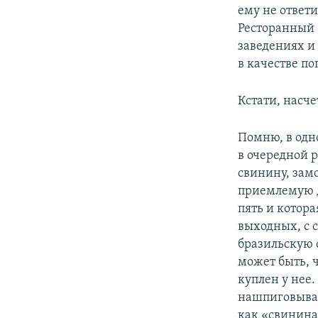
ему не ответи
Ресторанный 
заведениях и
в качестве п
Кстати, насче
Помню, в одн
в очередной р
свинину, зам
приемлемую д
пять и котора
выходных, с с
бразильскую 
может быть, 
куплен у нее
нашпиговывае
как «свинина