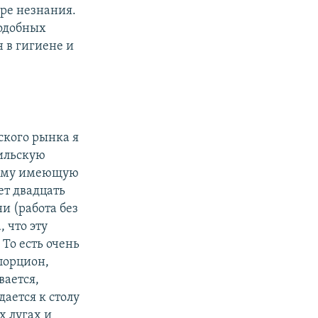
оре незнания.
подобных
 в гигиене и
ского рынка я
зильскую
этому имеющую
ет двадцать
и (работа без
 что эту
То есть очень
порцион,
вается,
ается к столу
х лугах и