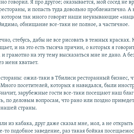
чно говорил. Я про другое; оказывается, мой сосед не в
рестораны, и попасть туда довольно проблематично. А 
 котором так много говорят наши неунывающие «нац
Видимо, обнищание все-таки не полное, а частичное.
ечно, стебусь, дабы не все рисовать в темных красках. 
ает, и на это есть тысяча причин, о которых я говорит
 и грамотно на эту тему высказаться мне не дано. А 
ез меня хватает.
естораны: ожил-таки в Тбилиси ресторанный бизнес, ч
 Много посетителей, которых я навидался, были иност
 Значит, зарубежные гости все-таки посещают наш бл
ь, по деловым вопросам, что рано или поздно приведет
 нашей страны.
и из кабака, друг даже сказал мне, мол, а не открыть
е-то подобное заведение, раз такая бойкая посещаемос