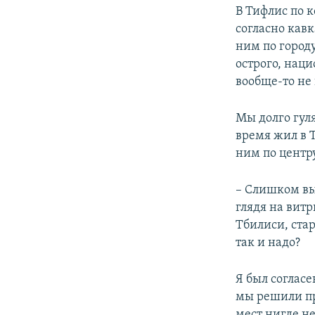
В Тифлис по 
согласно кав
ним по городу
острого, нац
вообще-то не
Мы долго гуля
время жил в 
ним по центр
– Слишком вы
глядя на вит
Тбилиси, стар
так и надо?
Я был согласе
мы решили пр
мест нигде не