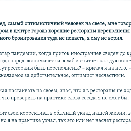
ед, самый оптимистичный человек на свете, мне говор
ром в центре города хорошие рестораны переполнены 
ого бронирования туда не попасть, я ему не верил.
азгар пандемии, когда приток иностранцев сведен до 
гда народ экономически ослаб и считает каждую копей
гут рестораны быть переполнены? – кричал я на него, –
елаемое за действительное, оптимист несчастный.
ал настаивать на своем, зная, что я в рестораны не хо
к что проверить на практике слова соседа я не смог бы.
сит свои коррективы в обычный уклад нашей жизни, в
но я на практике узнал, так это или нет насчет рестор