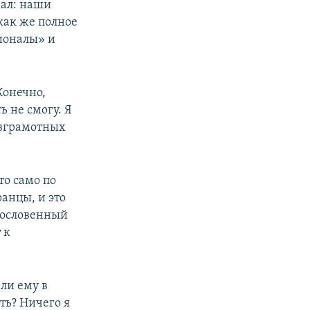
рал: наши
как же полное
ионалы» и
Конечно,
ь не смогу. Я
безграмотных
то само по
ранцы, и это
агословенный
 к
 ли ему в
ть? Ничего я