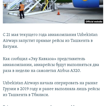
СПОРТ
БЛОГИ
АРХИВ РАДИОПРОГРАММЫ
МИР
ГОЛОСА
ЧИТАЕМ ПРЕССУ
Все сайты РСЕ/РС
С 21 мая текущего года авиакомпания Uzbekistan
Airways запустит прямые рейсы из Ташкента в
Батуми.
Как сообщил «Эху Кавказа» представитель
авиакомпании, авиарейсы будут выполняться два
раза в неделю на самолетах Airbus A320.
Uzbekistan Airways начала оперировать на рынке
Грузии в 2019 году и ранее выполняла лишь рейсы
из Ташкента в Тбилиси.