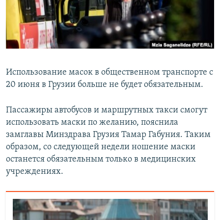
СПОРТ
БЛОГИ
АРХИВ РАДИОПРОГРАММЫ
МИР
ГОЛОСА
ЧИТАЕМ ПРЕССУ
Все сайты РСЕ/РС
Использование масок в общественном транспорте с
20 июня в Грузии больше не будет обязательным.
Пассажиры автобусов и маршрутных такси смогут
использовать маски по желанию, пояснила
замглавы Минздрава Грузия Тамар Габуния. Таким
образом, со следующей недели ношение маски
останется обязательным только в медицинских
учреждениях.