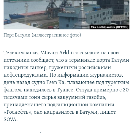
СПОРТ
БЛОГИ
АРХИВ РАДИОПРОГРАММЫ
МИР
ГОЛОСА
ЧИТАЕМ ПРЕССУ
Все сайты РСЕ/РС
Порт Батуми (иллюстративное фото)
Телекомпания Mtavari Arkhi со ссылкой на свои
источники сообщает, что в терминале порта Батуми
находится танкер, груженный российскими
нефтепродуктами. По информации журналистов,
день назад судно Esen Ka, плавающее под турецким
флагом, находилось в Туапсе. Оттуда примерно с 30
тысячами тонн сырья вакуумный газойль,
принадлежащего подсанкционной компании
«Роснефть», оно направилось в Батуми, пишет
SOVA.