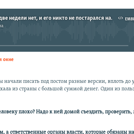
«Человека две недели нет, и его никто не постарался найти»
EMB
за
No media source currently available
м окне
EMBED
 начали писать под постом разные версии, вплоть до 
ехала из страны с большой суммой денег. Один из поль
:
еловеку плохо? Надо к ней домой съездить, проверить,
, а ответственные органы власти, которые обязаны на