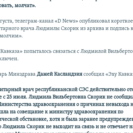
вать, молчат».
августа, телеграм-канал «D News» опубликовал коротко
итарного врача Людмилы Скорик из архива и подпись к
 молчим».
 Кавказа» попыталось связаться с Людмилой Вильберто
тключен.
тарь Минздрава
Дамей Касландзия
сообщил «Эху Кавка
итарный врач республиканской СЭС действительно отс
е с 25 июля. Людмила Вильбертовна Скорик не сообщи
Министерства здравоохранения о причинах невыхода на
шла на совещание к министру здравоохранения по
ческой обстановке, хотя и была заранее предупрежде
о Людмила Скорик не выходит на связь и не отвечает 