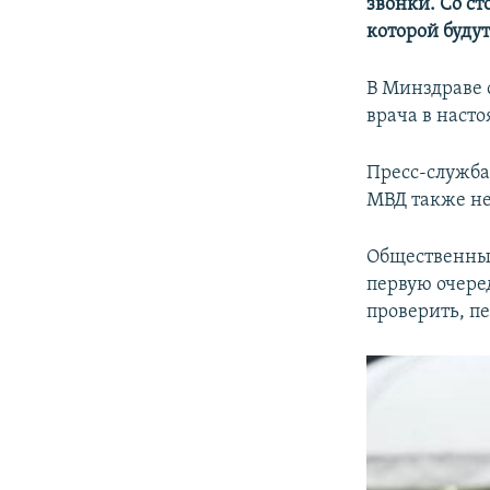
звонки. Со с
которой буду
В Минздраве 
врача в насто
Пресс-служба
МВД также н
Общественны
первую очере
проверить, пе