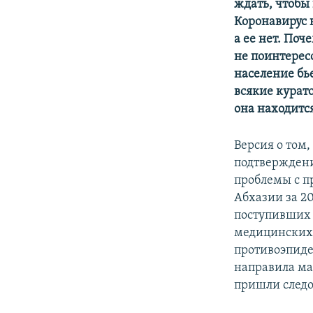
ждать, чтобы
Коронавирус н
а ее нет. По
не поинтересо
население бье
всякие курат
она находится
Версия о том,
подтверждени
проблемы с п
Абхазии за 20
поступивших 
медицинских 
противоэпиде
направила ма
пришли следо