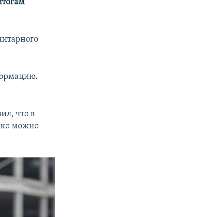
итогам
нитарного
формацию.
ил, что в
гко можно