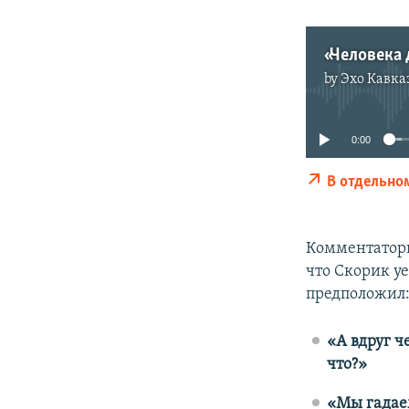
by
Эхо Кавка
0:00
В отдельно
Комментаторы
что Скорик у
предположил
«А вдруг ч
что?»
«Мы гадаем