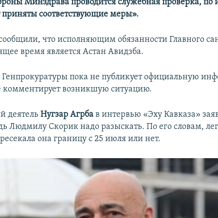
тороны Минздрава проводится служебная проверка, по 
т приняты соответствующие меры».
сообщили, что исполняющим обязанности Главного са
ящее время является Астан Авидзба.
 Генпрокуратуры пока не публикует официальную ин
е комментирует возникшую ситуацию.
й деятель
Нугзар Агрба
в интервью «Эху Кавказа» заяв
дь Людмилу Скорик надо разыскать. По его словам, ле
ресекала она границу с 25 июля или нет.