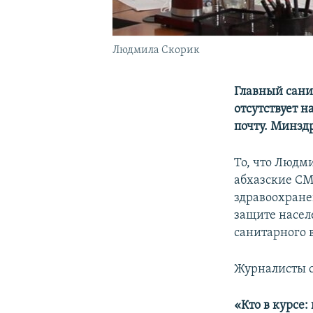
Людмила Скорик
Главный сан
отсутствует н
почту. Минзд
То, что Людми
абхазские СМ
здравоохране
защите насел
санитарного 
Журналисты ст
«Кто в курсе: