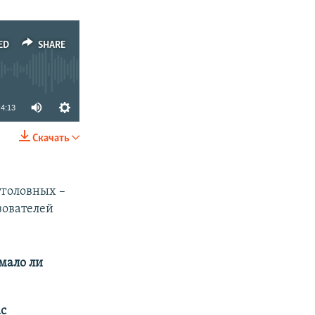
ED
SHARE
4:13
Скачать
SHARE
уголовных –
зователей
 мало ли
с