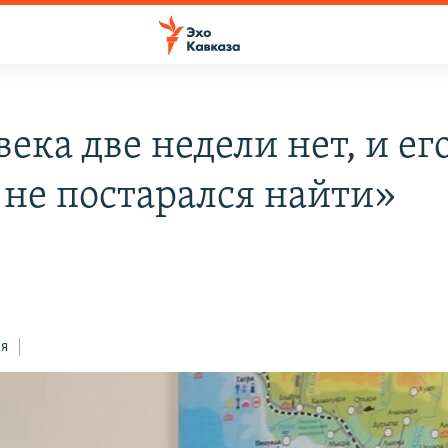
ека две недели нет, и ег
 не постарался найти»
ся