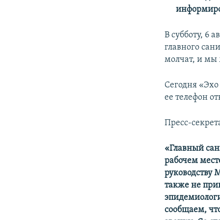
информиро
В субботу, 6 
главного сан
молчат, и мы
Сегодня «Эхо
ее телефон о
Пресс-секре
«Главный сан
рабочем мест
руководству 
также не при
эпидемиологи
сообщаем, чт