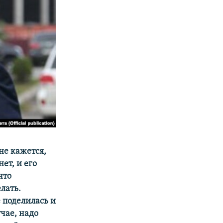
не кажется,
ет, и его
что
лать.
е поделилась и
учае, надо