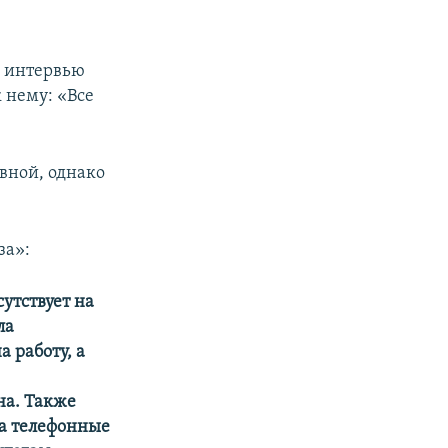
е интервью
 нему: «Все
вной, однако
за»:
утствует на
ла
 работу, а
на. Также
на телефонные