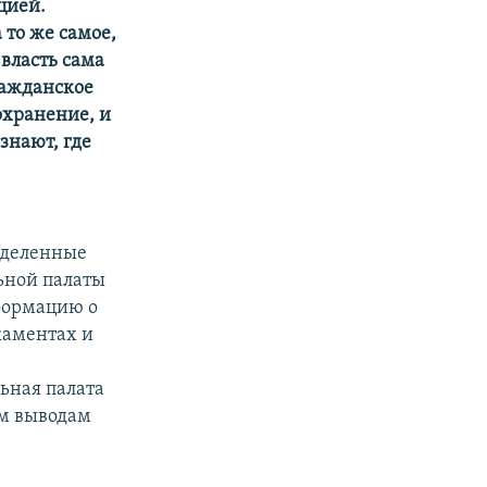
цией.
 то же самое,
власть сама
ражданское
охранение, и
знают, где
еделенные
ьной палаты
нформацию о
каментах и
ьная палата
им выводам