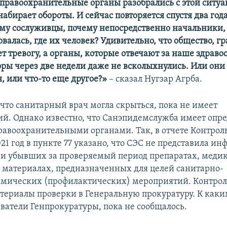
 правоохранительные органы разобрались с этой ситуа
абирает обороты. И сейчас повторяется спустя два года
чему сослуживцы, почему непосредственно начальники, 
валась, где их человек? Удивительно, что общество, г
т тревогу, а органы, которые отвечают за наше здраво
оры через две недели даже не всколыхнулись. Или они 
, или что-то еще другое?»
– сказал Нугзар Агрба.
 что санитарный врач могла скрыться, пока не имеет
й. Однако известно, что Санэпидемслужба имеет опр
равоохранительными органами. Так, в отчете Контрол
21 год в пункте 77 указано, что СЭС не представила и
и убывших за проверяемый период препаратах, меди
материалах, предназначенных для целей санитарно-
мических (профилактических) мероприятий. Контрол
териалы проверки в Генеральную прокуратуру. К как
ватели Генпрокуратуры, пока не сообщалось.