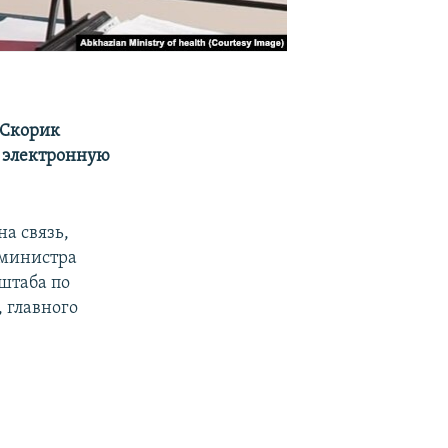
 Скорик
и электронную
на связь,
 министра
штаба по
 главного