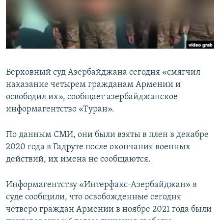
СПОРТ
БЛОГИ
АРХИВ РАДИОПРОГРАММЫ
МИР
ГОЛОСА
ЧИТАЕМ ПРЕССУ
Все сайты РСЕ/РС
Верховный суд Азербайджана сегодня «смягчил
наказание четырем гражданам Армении и
освободил их», сообщает азербайджанское
информагентство «Туран».
По данным СМИ, они были взяты в плен в декабре
2020 года в Гадруте после окончания военных
действий, их имена не сообщаются.
Информагентству «Интерфакс-Азербайджан» в
суде сообщили, что освобожденные сегодня
четверо граждан Армении в ноябре 2021 года были