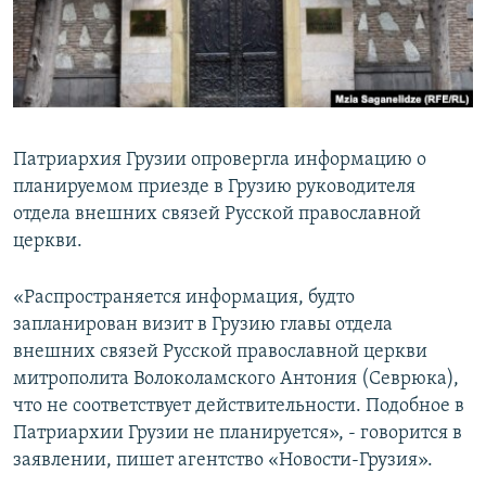
СПОРТ
БЛОГИ
АРХИВ РАДИОПРОГРАММЫ
МИР
ГОЛОСА
ЧИТАЕМ ПРЕССУ
Все сайты РСЕ/РС
Патриархия Грузии опровергла информацию о
планируемом приезде в Грузию руководителя
отдела внешних связей Русской православной
церкви.
«Распространяется информация, будто
запланирован визит в Грузию главы отдела
внешних связей Русской православной церкви
митрополита Волоколамского Антония (Севрюка),
что не соответствует действительности. Подобное в
Патриархии Грузии не планируется», - говорится в
заявлении, пишет агентство «Новости-Грузия».