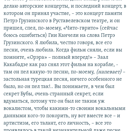
делаю авторские концерты, и последний концерт, в
котором он принял участие, – это концерт памяти
Петрэ Грузинского в Руставелевском театре, и он
пришел, спел, по-моему, «Чито-гврито» (сейчас
боюсь ошибиться) Гии Канчели на слова Петрэ
Грузинского. Я любила, честно говоря, все его
песни, очень любила. Когда фильм сняли, если вы
помните, «Орэра» – полный вперед!» – Заал
Какабадзе как раз снял этот фильм на корабле, -
там он пел какую-то песню, по-моему,
(напевает)
–
застольная турецкая песня, ничего особенного не
было, но он пел так!.. Вы понимаете, в чем был
секрет Бубы, очень странный секрет, если
вдуматься, потому что он был не таким уж
вокалистом, чтобы какими-то своими вокальными
данными кого-то покорить, ну вот вместе все – и
артистизм, его талант, его личность, – все это
проявлялось в такой незначительной даже песне.