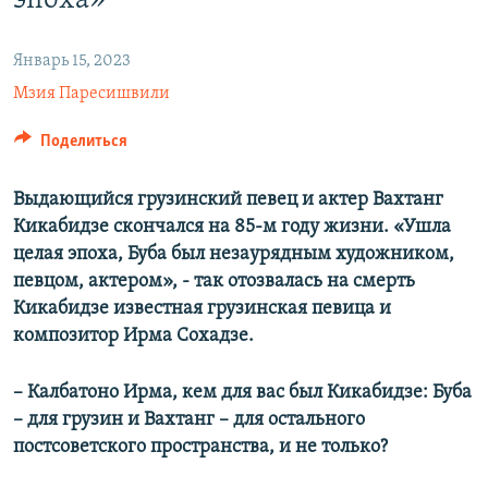
эпоха»
СПОРТ
БЛОГИ
АРХИВ РАДИОПРОГРАММЫ
МИР
ГОЛОСА
Январь 15, 2023
Мзия Паресишвили
ЧИТАЕМ ПРЕССУ
Все сайты РСЕ/РС
Поделиться
Выдающийся грузинский певец и актер Вахтанг
Кикабидзе скончался на 85-м году жизни. «Ушла
целая эпоха, Буба был незаурядным художником,
певцом, актером», - так отозвалась на смерть
Кикабидзе известная грузинская певица и
композитор Ирма Сохадзе.
– Калбатоно Ирма, кем для вас был Кикабидзе: Буба
– для грузин и Вахтанг – для остального
постсоветского пространства, и не только?