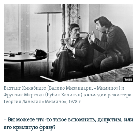
Вахтанг Кикабидзе (Валико Мизандари, «Мимино») и
Фрунзик Мкртчян (Рубик Хачикян) в комедии режиссера
Георгия Данелия «Мимино», 1978 г.
– Вы можете что-то такое вспомнить, допустим, или
его крылатую фразу?