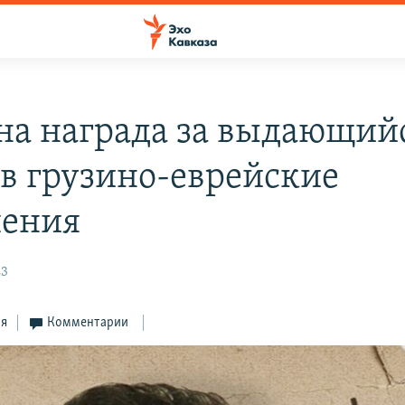
на награда за выдающий
 в грузино-еврейские
ения
23
ся
Комментарии