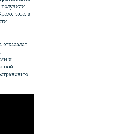
а получили
роме того, в
сти
а отказался
т
ими и
онной
ространению