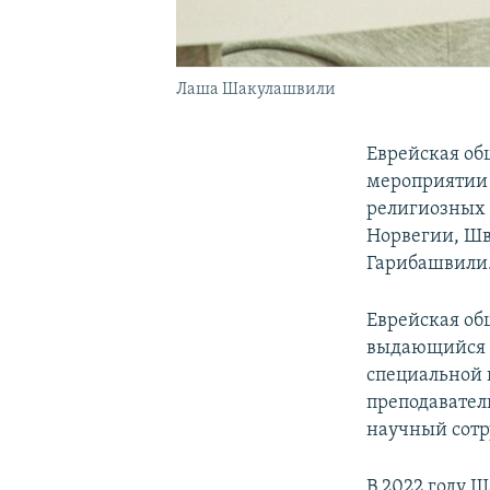
Лаша Шакулашвили
Еврейская об
мероприятии 
религиозных 
Норвегии, Шв
Гарибашвили
Еврейская об
выдающийся в
специальной 
преподавател
научный сотр
В 2022 году 