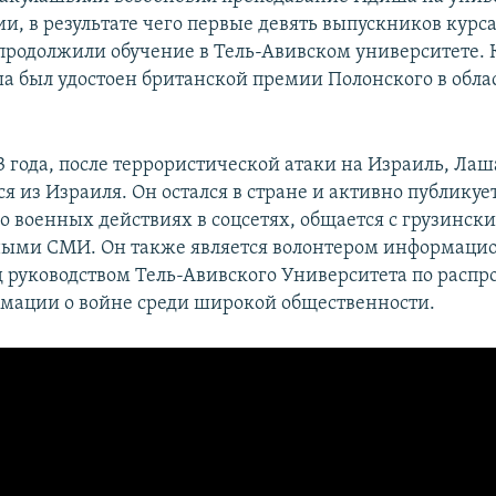
ии, в результате чего первые девять выпускников курс
продолжили обучение в Тель-Авивском университете. К
ша был удостоен британской премии Полонского в обла
3 года, после террористической атаки на Израиль, Лаш
я из Израиля. Он остался в стране и активно публикуе
 военных действиях в соцсетях, общается с грузинск
ыми СМИ. Он также является волонтером информаци
 руководством Тель-Авивского Университета по расп
мации о войне среди широкой общественности.