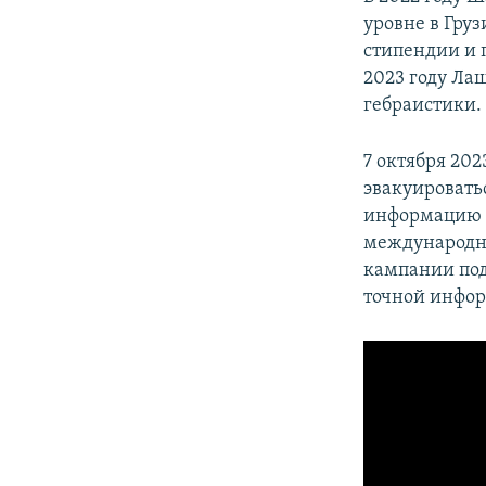
уровне в Груз
стипендии и 
2023 году Ла
гебраистики.
7 октября 202
эвакуироватьс
информацию о
международн
кампании под
точной инфор