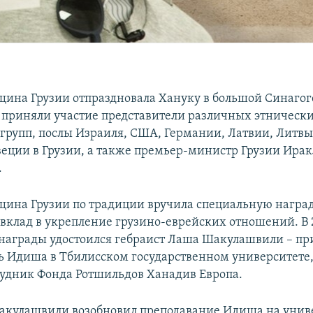
щина Грузии отпраздновала Хануку в большой Синагог
приняли участие представители различных этнически
групп, послы Израиля, США, Германии, Латвии, Литвы
еции в Грузии, а также премьер-министр Грузии Ира
.
щина Грузии по традиции вручила специальную наград
клад в укрепление грузино-еврейских отношений. В 
награды удостоился гебраист Лаша Шакулашвили – п
ь Идиша в Тбилисском государственном университете,
удник Фонда Ротшильдов Ханадив Европа.
Шакулашвили возобновил преподавание Идиша на унив