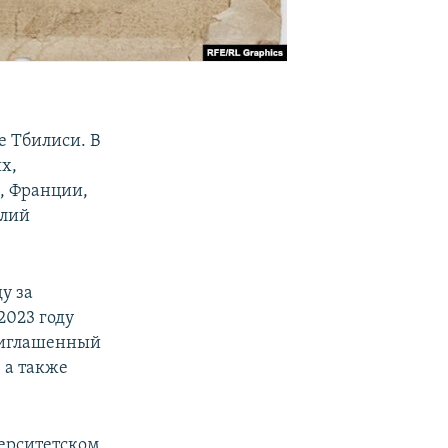
е Тбилиси. В
х,
, Франции,
клий
у за
2023 году
риглашенный
 а также
ерситетском