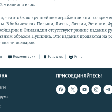
 2 миллиона евро.
, что это было крупнейшее ограбление книг со време
ы. В библиотеках Польши, Литвы, Латвии, Эстонии, Ф
ейцарии и Финляндии отсутствуют ранние издания р
лавным образом Пушкина. Эти издания продаются на р
 тысячи долларов.
ся
Комментарии
Follow us
Print
ЖКА
ПРИСОЕДИНЯЙТЕСЬ!
айте
орума
t