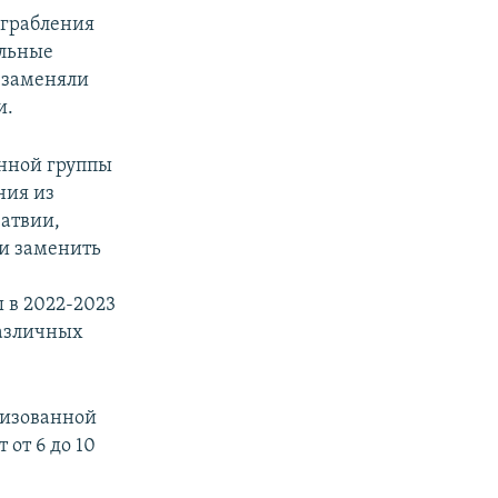
ограбления
ельные
 заменяли
и.
анной группы
ния из
атвии,
 и заменить
 в 2022-2023
различных
низованной
 от 6 до 10