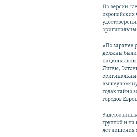
По версии сл
европейских 
удостоверени
оригинальные
«По заранее 
должны были 
национальных
Литвы, Эстон
оригинальные
вышеупомянут
годах тайно 
городов Евро
Задержанным 
группой и на 
лет лишения 