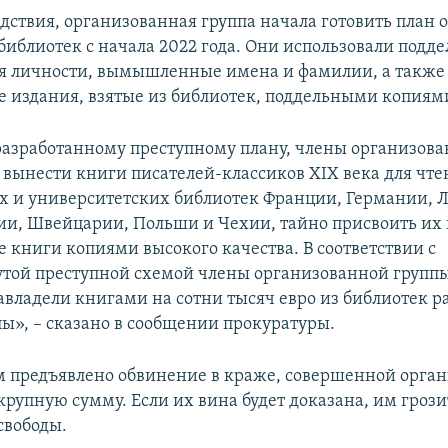
едствия, организованная группа начала готовить план 
библиотек с начала 2022 года. Они использовали подд
я личности, вымышленные имена и фамилии, а также
 издания, взятые из библиотек, поддельными копиям
разработанному преступному плану, члены организов
вынести книги писателей-классиков XIX века для чте
 и университетских библиотек Франции, Германии, Л
ии, Швейцарии, Польши и Чехии, тайно присвоить их
 книги копиями высокого качества. В соответствии с
ой преступной схемой члены организованной группы
завладели книгами на сотни тысяч евро из библиотек 
пы», – сказано в сообщении прокуратуры.
предъявлено обвинение в краже, совершенной орга
крупную сумму. Если их вина будет доказана, им грозит
свободы.