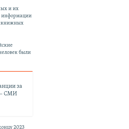
ных и их
й информации
 «книжных
йские
 человек были
анции за
 – СМИ
концу 2023