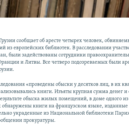
Грузии сообщает об аресте четырех человек, обвиняем
ий из европейских библиотек. В расследовании участв
ран, были задействованы сотрудники правоохранитель
ранции и Литвы. Все четверо подозреваемых были ар
рузии.
следования «проведены обыски у десятков лиц, в их кв
еализовывались книги. Изъяты крупная сумма денег и 
 результате обыска жилых помещений, в доме одного из
 обнаружены книги на французском языке, изданные в
льно украденные из Национальной библиотеки Париж
сообщении прокуратуры.