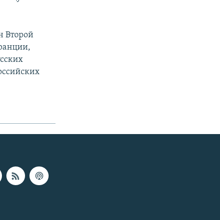
н Второй
ранции,
усских
оссийских