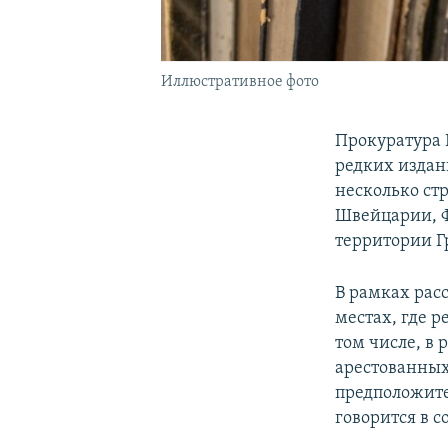
Иллюстративное фото
Прокуратура 
редких издан
несколько ст
Швейцарии, Ф
территории Г
В рамках рас
местах, где р
том числе, в
арестованных
предположите
говорится в 