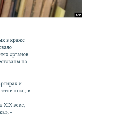
ых в краже
овало
ных органов
естованы на
артирах и
сотни книг, в
 XIX веке,
а», –