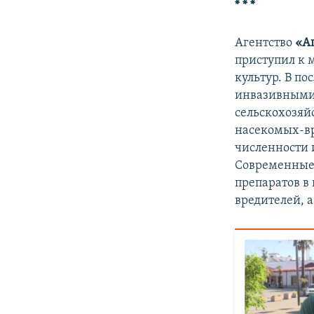
* * *
Агентство
«А
приступил к 
культур. В по
инвазивными 
сельскохозяй
насекомых-вр
численности 
Современные
препаратов в
вредителей, 