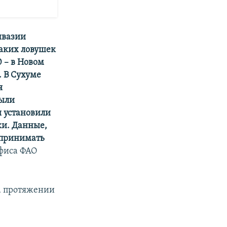
нвазии
таких ловушек
0 – в Новом
. В Сухуме
я
были
 установили
ки. Данные,
 принимать
офиса ФАО
а протяжении