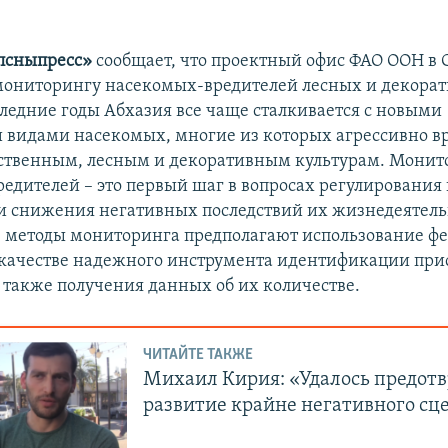
псныпресс»
сообщает, что проектный офис ФАО ООН в 
мониторингу насекомых-вредителей лесных и декора
следние годы Абхазия все чаще сталкивается с новыми
видами насекомых, многие из которых агрессивно в
ственным, лесным и декоративным культурам. Монит
едителей – это первый шаг в вопросах регулирования
и снижения негативных последствий их жизнедеятель
 методы мониторинга предполагают использование ф
 качестве надежного инструмента идентификации при
а также получения данных об их количестве.
ЧИТАЙТЕ ТАКЖЕ
Михаил Кирия: «Удалось предот
развитие крайне негативного сц