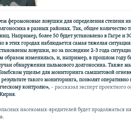
ем феромоновые ловушки для определения степени и
олгоносика в разных районах. Так, общее количество 
ниц. Например, более 50 будет установлено в Гагре и 3
о в этих городах наблюдается самая тяжелая ситуация
становлены ловушки, но за последние 2-3 года ситуаци
 образом изменилась, и, например, в прошлом году 
учаи обнаружения пальмового долгоносика. Также мы
 Бзыбском ущелье для мониторинга самшитовой огнев
 результате такого мониторинга, позволят оперативно
ическому контролю»,
– рассказал эксперт проектного 
Кирия
.
пасных насекомых-вредителей будет продолжаться н
в.