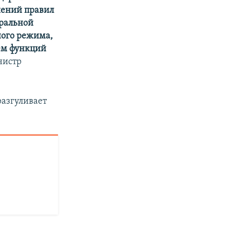
шений правил
тральной
ного режима,
ем функций
нистр
разгуливает