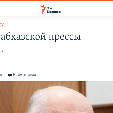
СУ
 абхазской прессы
ии
ся
Комментарии