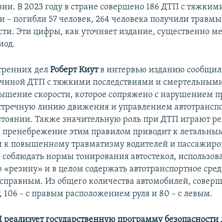
зии. В 2023 году в стране совершено 186 ДТП с тяжким
и – погибли 57 человек, 264 человека получили травм
сти. Эти цифры, как уточняет издание, существенно м
иод.
тренних дел
Роберт Киут
в интервью изданию сообщил,
чиной ДТП с тяжкими последствиями и смертельным
вышение скорости, которое сопряжено с нарушением п
стречную линию движения и управлением автотрансп
стоянии. Также значительную роль при ДТП играют р
: пренебрежение этим правилом приводит к летальны
и к повышенному травматизму водителей и пассажиро
соблюдать нормы тонирования автостекол, использов
 «резину» и в целом содержать автотранспортное сред
справным. Из общего количества автомобилей, совер
 106 – с правым расположением руля и 80 – с левым.
 реализует государственную программу безопасности