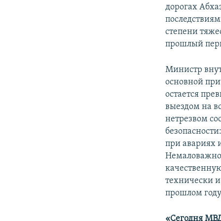
дорогах Абха
последствиям
степени тяже
прошлый пер
Министр вну
основной при
остается пре
выездом на в
нетрезвом со
безопасности
при авариях 
Немаловажно 
качественную
технически и
прошлом году,
«Сегодня МВД