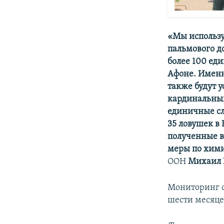
«Мы использу
пальмового д
более 100 еди
Афоне. Именн
также будут у
кардинальным
единичные сл
35 ловушек в
полученные в
меры по хим
ООН
Михаил 
Мониторинг о
шести месяце