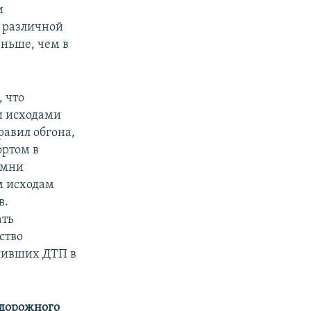
и
ы различной
еньше, чем в
 что
и исходами
равил обгона,
ортом в
емни
м исходам
в.
ать
ство
шивших ДТП в
 дорожного