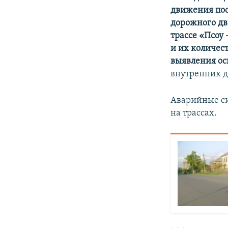
движения пос
дорожного дв
трассе «Псоу
и их количес
выявления о
внутренних д
Аварийные си
на трассах.