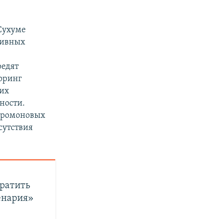
Сухуме
тивных
редят
оринг
 их
ности.
еромоновых
сутствия
вратить
енария»