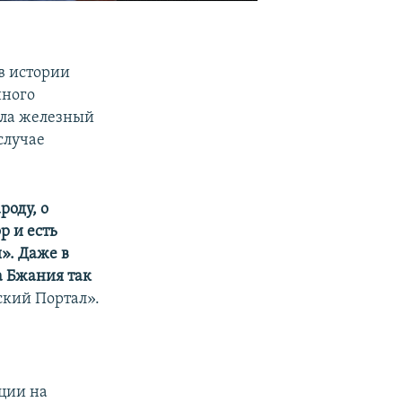
в истории
нного
ала железный
случае
роду, о
р и есть
». Даже в
а Бжания так
ский Портал».
ции на