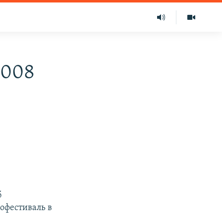
2008
б
офестиваль в