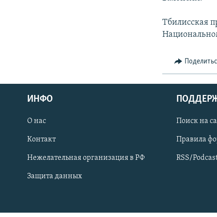
СПОРТ
БЛОГИ
АРХИВ РАДИОПРОГРАММЫ
МИР
ГОЛОСА
Тбилисская п
Национальном
ЧИТАЕМ ПРЕССУ
Поделить
ИНФО
ПОДДЕР
О нас
Поиск на с
Контакт
Правила ф
Нежелательная организация в РФ
RSS/Podcas
Защита данных
ПРИСОЕДИНЯЙТЕСЬ!