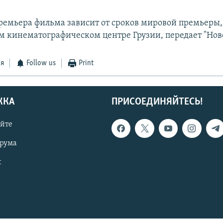
ремьера фильма зависит от сроков мировой премьеры, 
 кинематографическом центре Грузии, передает "Ново
ся
Follow us
Print
ЖКА
ПРИСОЕДИНЯЙТЕСЬ!
айте
орума
t