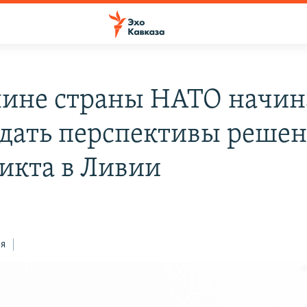
лине страны НАТО начи
дать перспективы реше
икта в Ливии
ся