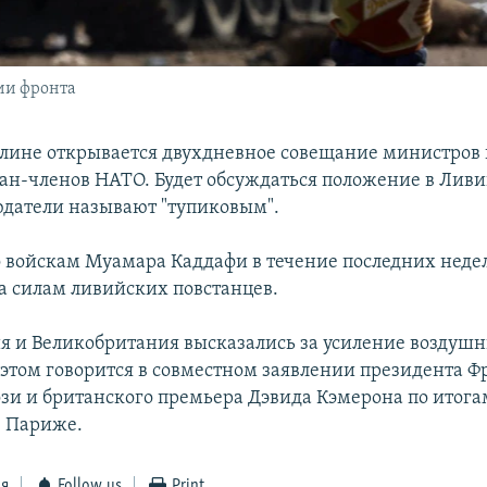
ии фронта
рлине открывается двухдневное совещание министров
ран-членов НАТО. Будет обсуждаться положение в Ливи
датели называют "тупиковым".
 войскам Муамара Каддафи в течение последних недел
 силам ливийских повстанцев.
я и Великобритания высказались за усиление воздуш
 этом говорится в совместном заявлении президента 
зи и британского премьера Дэвида Кэмерона по итога
в Париже.
ся
Follow us
Print