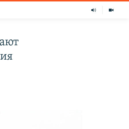
нают
ния