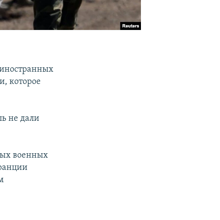
 иностранных
и, которое
ь не дали
ных военных
Франции
м