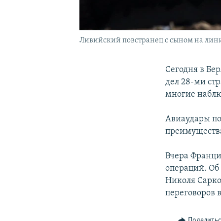
Ливийский повстранец с сыном на лин
Сегодня в Бе
дел 28-ми ст
многие наблю
Авиаудары по
преимущества
Вчера Франци
операций. Об
Николя Сарко
переговоров 
Поделить