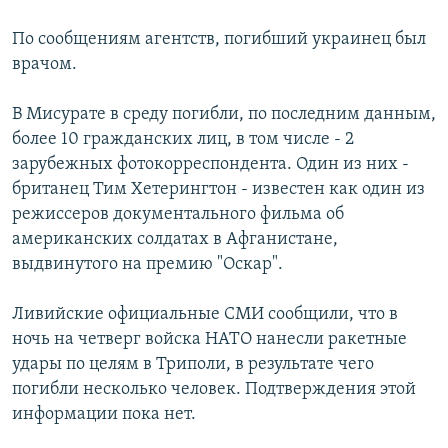
СПОРТ
БЛОГИ
АРХИВ РАДИОПРОГРАММЫ
По сообщениям агентств, погибший украинец был
МИР
ГОЛОСА
врачом.
ЧИТАЕМ ПРЕССУ
Все сайты РСЕ/РС
В Мисурате в среду погибли, по последним данным,
более 10 гражданских лиц, в том числе - 2
зарубежных фотокорреспондента. Один из них -
британец Тим Хетерингтон - известен как один из
режиссеров документального фильма об
американских солдатах в Афганистане,
выдвинутого на премию "Оскар".
Ливийские официальные СМИ сообщили, что в
ночь на четверг войска НАТО нанесли ракетные
удары по целям в Триполи, в результате чего
погибли несколько человек. Подтверждения этой
информации пока нет.