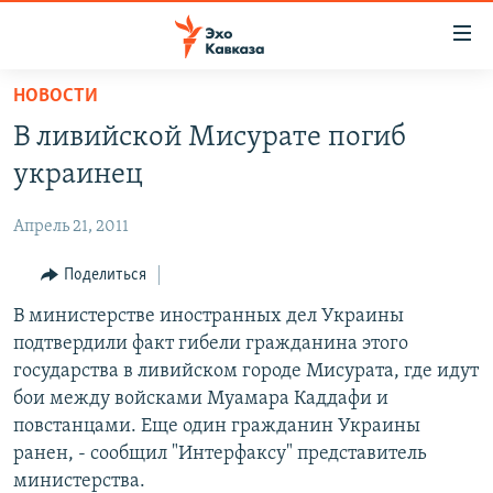
Accessibility
links
Вернуться
НОВОСТИ
к
НОВОСТИ
В ливийской Мисурате погиб
основному
ТБИЛИСИ
содержанию
украинец
СУХУМИ
Вернутся
к
Апрель 21, 2011
ЦХИНВАЛИ
главной
ВЕСЬ КАВКАЗ
Поделиться
навигации
Вернутся
ТЕМЫ
В министерстве иностранных дел Украины
СЕВЕРНЫЙ КАВКАЗ
к
подтвердили факт гибели гражданина этого
РУБРИКИ
АРМЕНИЯ
ПОЛИТИКА
поиску
государства в ливийском городе Мисурата, где идут
МУЛЬТИМЕДИА
АЗЕРБАЙДЖАН
ЭКОНОМИКА
НЕКРУГЛЫЙ СТОЛ
бои между войсками Муамара Каддафи и
повстанцами. Еще один гражданин Украины
АУДИО
ОБЩЕСТВО
ГОСТЬ НЕДЕЛИ
ВИДЕО
ранен, - сообщил "Интерфаксу" представитель
КУЛЬТУРА
ПОЗИЦИЯ
ФОТО
ПОДКАСТЫ
министерства.
ПРИСОЕДИНЯЙТЕСЬ!