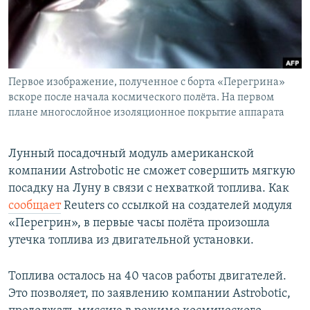
СПОРТ
БЛОГИ
АРХИВ РАДИОПРОГРАММЫ
МИР
ГОЛОСА
ЧИТАЕМ ПРЕССУ
Все сайты РСЕ/РС
Первое изображение, полученное с борта «Перегрина»
вскоре после начала космического полёта. На первом
плане многослойное изоляционное покрытие аппарата
Лунный посадочный модуль американской
компании Astrobotic не сможет совершить мягкую
посадку на Луну в связи с нехваткой топлива. Как
сообщает
Reuters со ссылкой на создателей модуля
«Перегрин», в первые часы полёта произошла
утечка топлива из двигательной установки.
Топлива осталось на 40 часов работы двигателей.
Это позволяет, по заявлению компании Astrobotic,