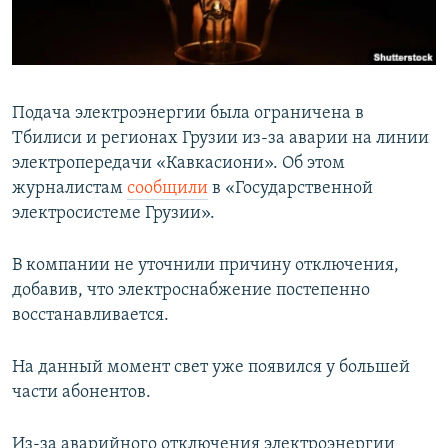
СПОРТ
БЛОГИ
АРХИВ РАДИОПРОГРАММЫ
МИР
ГОЛОСА
ЧИТАЕМ ПРЕССУ
Все сайты РСЕ/РС
Подача электроэнергии была ограничена в
Тбилиси и регионах Грузии из-за аварии на линии
электропередачи «Кавкасиони». Об этом
журналистам
сообщили
в «Государственной
электросистеме Грузии».
В компании не уточнили причину отключения,
добавив, что электроснабжение постепенно
восстанавливается.
На данный момент свет уже появился у большей
части абонентов.
Из-за аварийного отключения электроэнергии