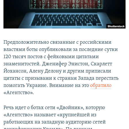
СПОРТ
БЛОГИ
АРХИВ РАДИОПРОГРАММЫ
МИР
ГОЛОСА
ЧИТАЕМ ПРЕССУ
Все сайты РСЕ/РС
Предположительно связанные с российскими
властями боты опубликовали за последние сутки
120 тысяч постов с фейковыми цитатами
знаменитостей. Дженифер Энистон, Скарлетт
Йохансон, Алену Делону и другим приписали
цитаты с призывами к странам Запада перестать
помогать Украине. Внимание на это
обратило
«Агентство».
Речь идет о ботах сети «Двойник», которую
«Агентство» называет «крупнейшей из
работающих на западную аудиторию сетей