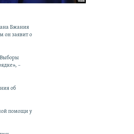
лана Бжания
м он заявит о
. Выборы
ядке», –
ния об
нной помощи у