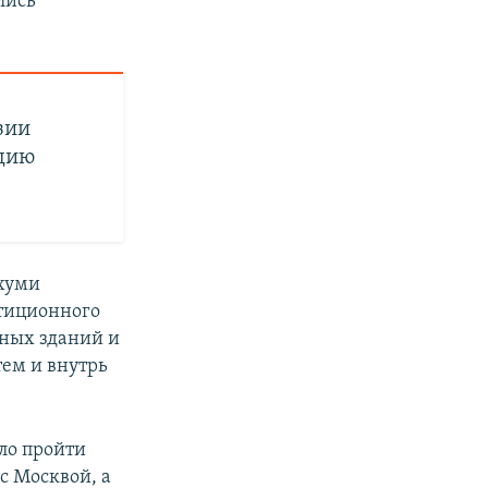
лись
зии
цию
ухуми
тиционного
нных зданий и
ем и внутрь
ыло пройти
с Москвой, а