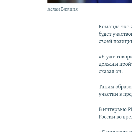
Аслан Бжания
Команда экс-
будет участво
своей позици
«Я уже говори
должны пройт
сказал он.
Таким образо
участии в пр
В интервью Р
России во вре