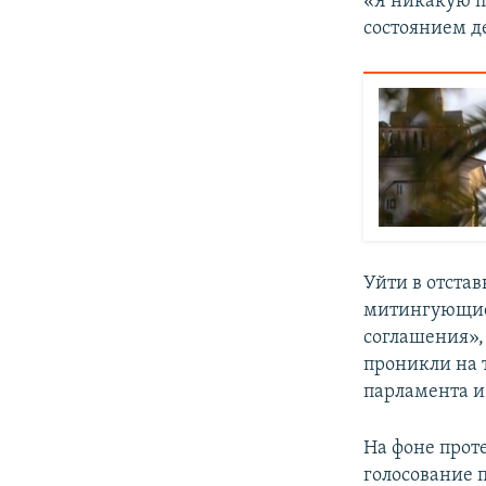
«Я никакую п
состоянием де
Уйти в отста
митингующие,
соглашения»,
проникли на 
парламента и
На фоне прот
голосование 