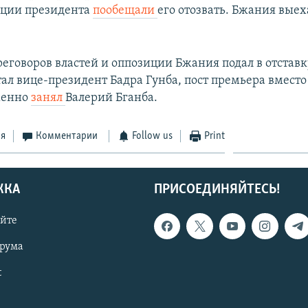
ации президента
пообещали
его отозвать. Бжания выех
еговоров властей и оппозиции Бжания подал в отставку
тал вице-президент Бадра Гунба, пост премьера вмест
менно
занял
Валерий Бганба.
ся
Комментарии
Follow us
Print
ЖКА
ПРИСОЕДИНЯЙТЕСЬ!
айте
орума
t