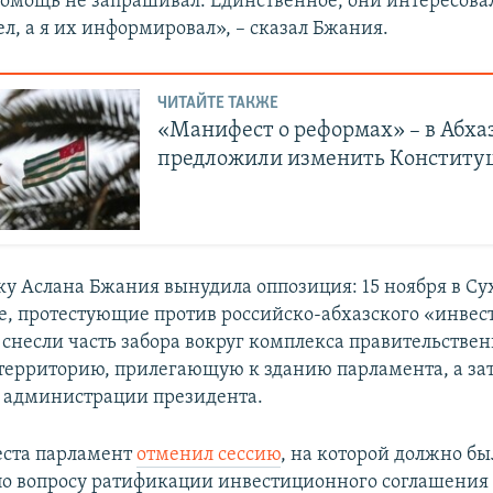
омощь не запрашивал. Единственное, они интересова
л, а я их информировал», – сказал Бжания.
ЧИТАЙТЕ ТАКЖЕ
«Манифест о реформах» – в Абха
предложили изменить Конститу
вку Аслана Бжания вынудила оппозиция: 15 ноября в С
 протестующие против российско-абхазского «инвес
 снесли часть забора вокруг комплекса правительстве
территорию, прилегающую к зданию парламента, а зат
 администрации президента.
еста парламент
отменил сессию
, на которой должно б
по вопросу ратификации инвестиционного соглашения 