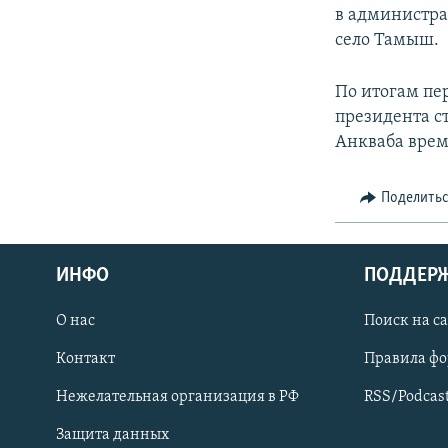
в администр
село Тамыш.
По итогам пер
президента с
Анкваба вре
Поделить
ИНФО
ПОДДЕР
О нас
Поиск на с
ПРИСОЕДИНЯЙТЕСЬ!
Контакт
Правила ф
Нежелательная организация в РФ
RSS/Podcas
Защита данных