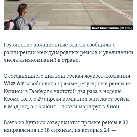
СПОРТ
БЛОГИ
АРХИВ РАДИОПРОГРАММЫ
МИР
ГОЛОСА
ЧИТАЕМ ПРЕССУ
Все сайты РСЕ/РС
Грузинские авиационные власти сообщили о
расширении международных рейсов и увеличении
числа авиакомпаний в стране.
С сегодняшнего дня венгерская лоукост-компания
Wizz Air
возобновила прямые регулярные рейсы из
Кутаиси в Гамбург с частотой два раза в неделю.
Кроме того, с 29 апреля компания запускает рейсы
в Мадрид, а с 3 июня – новый маршрут в Лион.
Всего из Кутаиси совершаются прямые рейсы в 32
направления по 18 странам, из которых 24 —