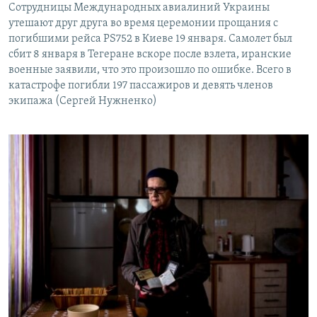
Сотрудницы Международных авиалиний Украины
утешают друг друга во время церемонии прощания с
погибшими рейса PS752 в Киеве 19 января. Самолет был
сбит 8 января в Тегеране вскоре после взлета, иранские
военные заявили, что это произошло по ошибке. Всего в
катастрофе погибли 197 пассажиров и девять членов
экипажа (Сергей Нужненко)