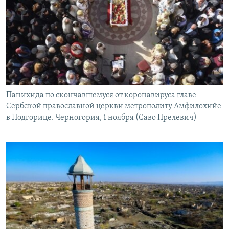
Панихида по скончавшемуся от коронавируса главе
Сербской православной церкви метрополиту Амфилохийе
в Подгорице. Черногория, 1 ноября (Саво Прелевич)