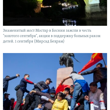
Знаменитый мост Мостар в Боснии зажгли в честь
"золотого сентября", акции в поддержку больных раком
детей. 1 сентября (Мирсад Бехрам)