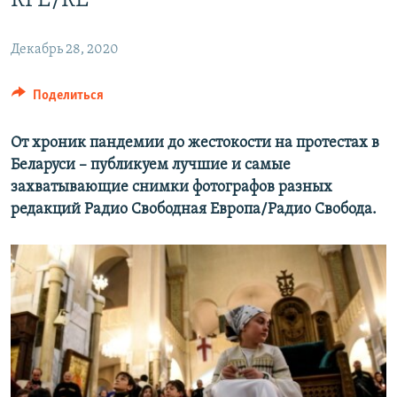
RFE/RL
СПОРТ
БЛОГИ
АРХИВ РАДИОПРОГРАММЫ
МИР
ГОЛОСА
Декабрь 28, 2020
ЧИТАЕМ ПРЕССУ
Все сайты РСЕ/РС
Поделиться
От хроник пандемии до жестокости на протестах в
Беларуси –​ публикуем лучшие и самые
захватывающие снимки фотографов разных
редакций Радио Свободная Европа/Радио Свобода.