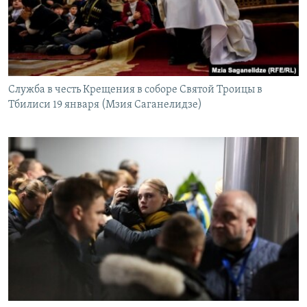
Служба в честь Крещения в соборе Святой Троицы в
Тбилиси 19 января (Мзия Саганелидзе)