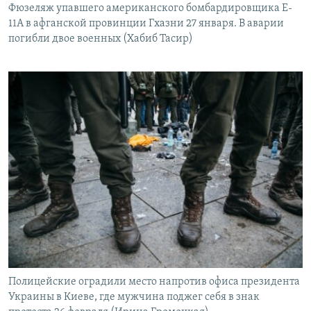
Фюзеляж упавшего американского бомбардировщика E-
11A в афганской провинции Гхазни 27 января. В аварии
погибли двое военных (Хабиб Тасир)
Полицейские оградили место напротив офиса президента
Украины в Киеве, где мужчина поджег себя в знак