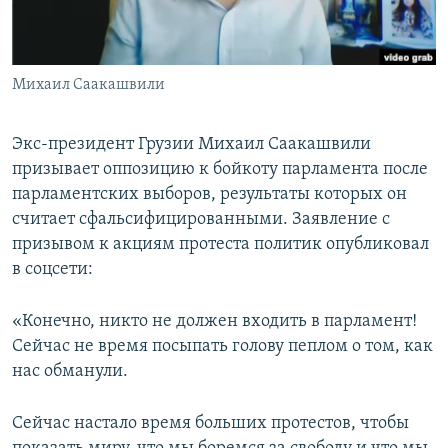
СПОРТ
БЛОГИ
АРХИВ РАДИОПРОГРАММЫ
МИР
ГОЛОСА
Михаил Саакашвили
ЧИТАЕМ ПРЕССУ
Все сайты РСЕ/РС
Экс-президент Грузии Михаил Саакашвили
призывает оппозицию к бойкоту парламента после
парламентских выборов, результаты которых он
считает сфальсифицированными. Заявление с
призывом к акциям протеста политик опубликовал
в соцсети:
«Конечно, никто не должен входить в парламент!
Сейчас не время посыпать голову пеплом о том, как
нас обманули.
Сейчас настало время больших протестов, чтобы