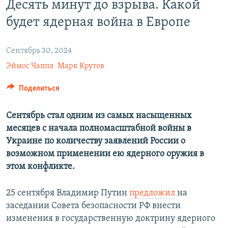
Десять минут до взрыва. Какой
СПОРТ
БЛОГИ
АРХИВ РАДИОПРОГРАММЫ
будет ядерная война в Европе
МИР
ГОЛОСА
ЧИТАЕМ ПРЕССУ
Все сайты РСЕ/РС
Сентябрь 30, 2024
Эймос Чаппл
Марк Крутов
Поделиться
Сентябрь стал одним из самых насыщенных
месяцев с начала полномасштабной войны в
Украине по количеству заявлений России о
возможном применении ею ядерного оружия в
этом конфликте.
25 сентября Владимир Путин
предложил
на
заседании Совета безопасности РФ внести
изменения в государственную доктрину ядерного