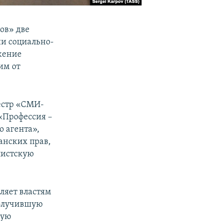
ов» две
ии социально-
жение
им от
естр «СМИ-
«Профессия –
о агента»,
нских прав,
листскую
оляет властям
получившую
кую