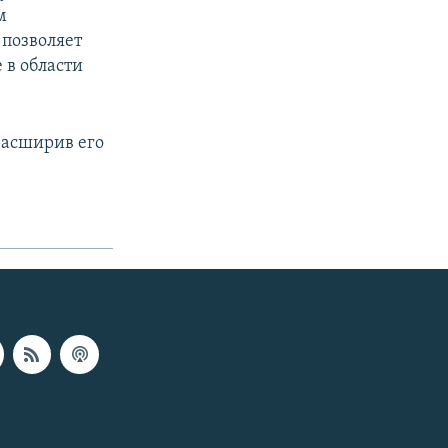
м
 позволяет
 в области
 расширив его