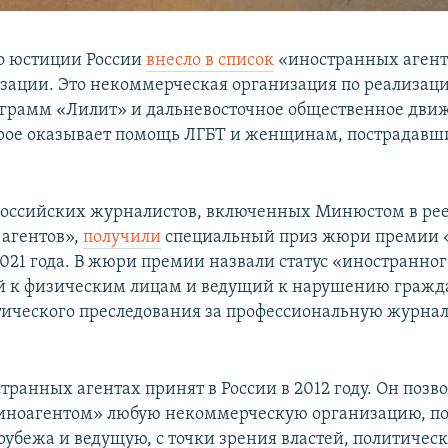
о юстиции России
внесло в список
«иностранных агент
зации. Это некоммерческая организация по реализац
грамм «Лилит» и дальневосточное общественное дви
рое оказывает помощь ЛГБТ и женщинам, пострадавш
 российских журналистов, включенных Минюстом в ре
агентов»,
получили
специальный приз жюри премии 
021 года. В жюри премии назвали статус «иностранног
 к физическим лицам и ведущий к нарушению гражда
ического преследования за профессиональную журна
.
транных агентах принят в России в 2012 году. Он позв
«иноагентом» любую некоммерческую организацию, 
 рубежа и ведущую, с точки зрения властей, политичес