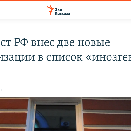
т РФ внес две новые
изации в список «иноаге
1
ся