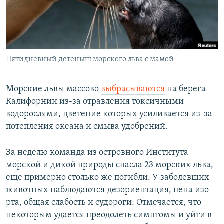
СПОРТ
БЛОГИ
АРХИВ РАДИОПРОГРАММЫ
МИР
ГОЛОСА
ЧИТАЕМ ПРЕССУ
Все сайты РСЕ/РС
Пятидневный детеныш морского льва с мамой
Морские львы массово
выбрасываются
на берега
Калифорнии из-за отравления токсичными
водорослями, цветение которых усиливается из-за
потепления океана и смыва удобрений.
За неделю команда из островного Института
морской и дикой природы спасла 23 морских льва,
еще примерно столько же погибли. У заболевших
животных наблюдаются дезориентация, пена изо
рта, общая слабость и судороги. Отмечается, что
некоторым удается преодолеть симптомы и уйти в