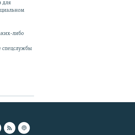
в для
фициальном
каких-либо
е спецслужбы