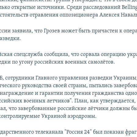
лько открытые источники. Среди расследований Belling
стоятельств отравления оппозиционера Алексея Навал
ссии заявила, что Грозев может быть причастен к опе
азведки.
йская спецслужба сообщила, что сорвала операцию ук
едки по угону российских военных самолётов.
Б, сотрудники Главного управления разведки Украины, 
ческого руководства своей страны, пытались завербова
награждение и гарантии получения гражданства одно
ссийских военных летчиков". План, как утверждается,
ал, что завербованные российские лётчики должны бы
контролируемые Украиной аэродромы.
ударственного телеканала "Россия 24" был показан фра