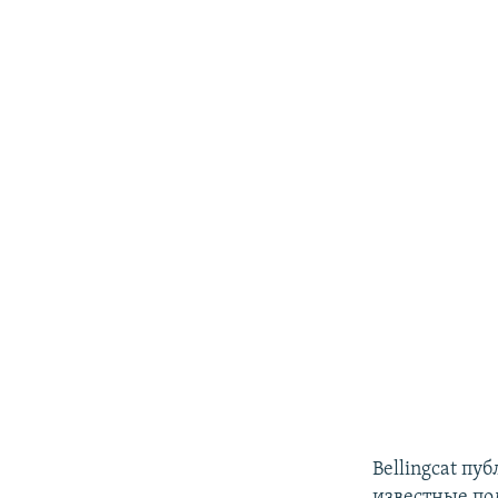
Bellingcat пу
известные по