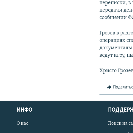
переписки, в 
передачи ден
сообщении ФС
Грозев в разг
операциях спе
документальн
ведут игру, п
Христо Грозев
Поделить
ИНФО
ПОДДЕР
О нас
Поиск на с
ПРИСОЕДИНЯЙТЕСЬ!