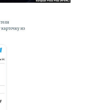
ателя
т карточку из