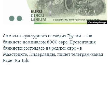
СПОРТ
БЛОГИ
АРХИВ РАДИОПРОГРАММЫ
МИР
ГОЛОСА
ЧИТАЕМ ПРЕССУ
Все сайты РСЕ/РС
Символы культурного наследия Грузии — на
банкноте номиналом 8000 евро. Презентация
банкноты состоялась на родине евро - в
Маастрихте, Нидерланды, пишет телеграм-канал
Paper Kartuli.