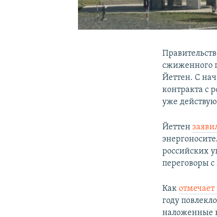
Правительств
сжиженного г
Йеттен. С на
контракта с 
уже действую
Йеттен
заяви
энергоносите
российских уг
переговоры 
Как
отмечает
году повлекло
наложенные н