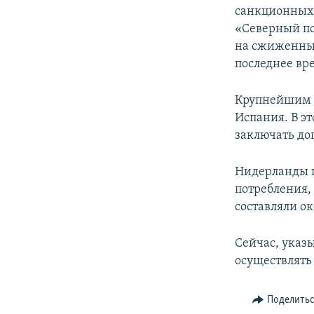
санкционных 
«Северный по
на сжиженный 
последнее вр
Крупнейшим е
Испания. В э
заключать дог
Нидерланды п
потребления, 
составляли ок
Сейчас, указ
осуществлять 
Поделить