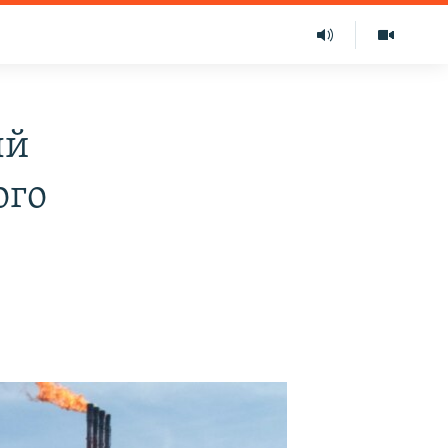
ый
ого