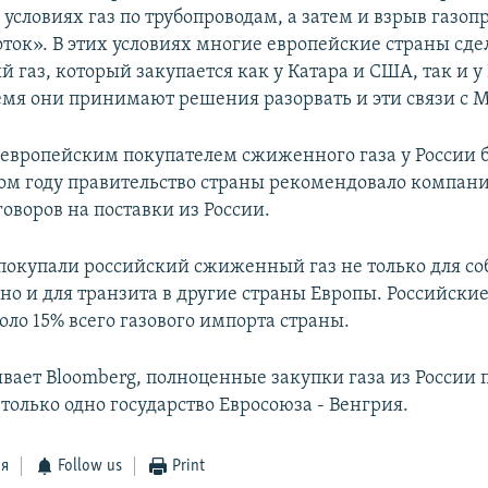
условиях газ по трубопроводам, а затем и взрыв газоп
ток». В этих условиях многие европейские страны сде
газ, который закупается как у Катара и США, так и у 
емя они принимают решения разорвать и эти связи с 
вропейским покупателем сжиженного газа у России 
том году правительство страны рекомендовало компан
оворов на поставки из России.
окупали российский сжиженный газ не только для со
но и для транзита в другие страны Европы. Российски
оло 15% всего газового импорта страны.
ывает Bloomberg, полноценные закупки газа из России
только одно государство Евросоюза - Венгрия.
ся
Follow us
Print