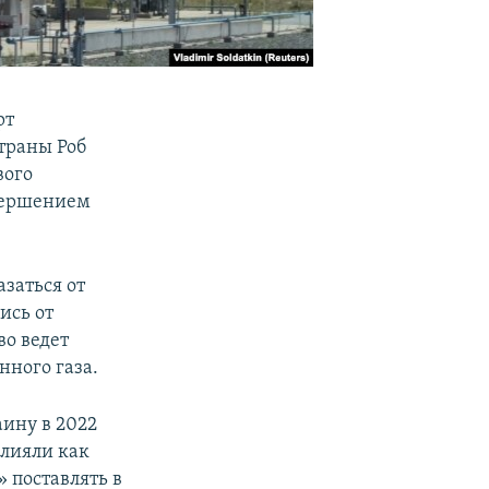
рт
траны Роб
вого
авершением
азаться от
ись от
во ведет
ного газа.
аину в 2022
влияли как
 поставлять в