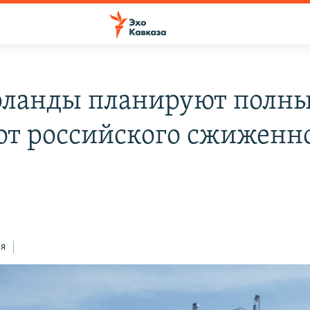
ланды планируют полн
 от российского сжиженн
ся