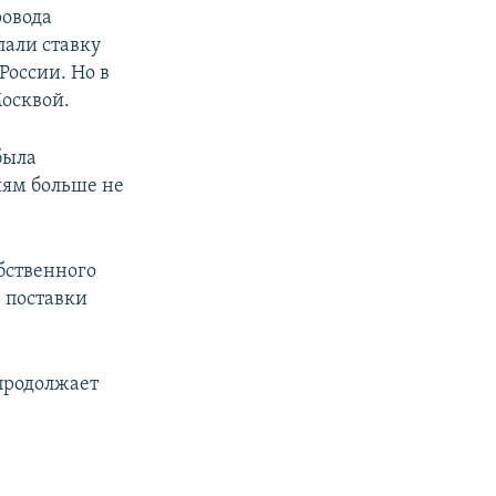
ровода
лали ставку
России. Но в
Москвой.
была
иям больше не
бственного
е поставки
 продолжает