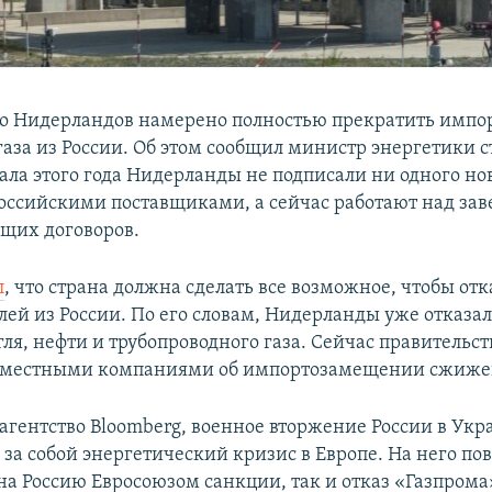
о Нидерландов намерено полностью прекратить импо
аза из России. Об этом сообщил министр энергетики с
чала этого года Нидерланды не подписали ни одного но
российскими поставщиками, а сейчас работают над з
щих договоров.
л
, что страна должна сделать все возможное, чтобы отк
лей из России. По его словам, Нидерланды уже отказал
ля, нефти и трубопроводного газа. Сейчас правительст
с местными компаниями об импортозамещении сжижен
агентство Bloomberg, военное вторжение России в Укр
 за собой энергетический кризис в Европе. На него по
а Россию Евросоюзом санкции, так и отказ «Газпрома»