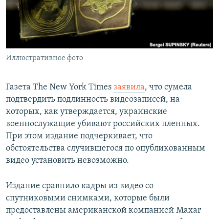
СПОРТ
БЛОГИ
АРХИВ РАДИОПРОГРАММЫ
МИР
ГОЛОСА
ЧИТАЕМ ПРЕССУ
Все сайты РСЕ/РС
Иллюстративное фото
Газета The New York Times
заявила
, что сумела
подтвердить подлинность видеозаписей, на
которых, как утверждается, украинские
военнослужащие убивают российских пленных.
При этом издание подчеркивает, что
обстоятельства случившегося по опубликованным
видео установить невозможно.
Издание сравнило кадры из видео со
спутниковыми снимками, которые были
предоставлены американской компанией Maxar