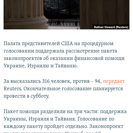
СПОРТ
БЛОГИ
АРХИВ РАДИОПРОГРАММЫ
МИР
ГОЛОСА
ЧИТАЕМ ПРЕССУ
Все сайты РСЕ/РС
Палата представителей США на процедурном
голосовании поддержала рассмотрение пакета
законопроектов об оказании финансовой помощи
Украине, Израилю и Тайваню.
За высказались 316 человек, против – 94,
передает
Reuters. Окончательное голосование планируется
провести в субботу.
Пакет помощи разделили на три части: поддержка
Украины, Израиля и Тайваня. Голосование по
каждому пакету пройдет отдельно. Законопроект