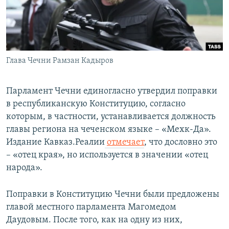
СПОРТ
БЛОГИ
АРХИВ РАДИОПРОГРАММЫ
МИР
ГОЛОСА
ЧИТАЕМ ПРЕССУ
Все сайты РСЕ/РС
Глава Чечни Рамзан Кадыров
Парламент Чечни единогласно утвердил поправки
в республиканскую Конституцию, согласно
которым, в частности, устанавливается должность
главы региона на чеченском языке – «Мехк-Да».
Издание Кавказ.Реалии
отмечает
, что дословно это
– «отец края», но используется в значении «отец
народа».
Поправки в Конституцию Чечни были предложены
главой местного парламента Магомедом
Даудовым. После того, как на одну из них,