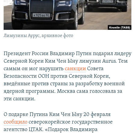
СПОРТ
БЛОГИ
АРХИВ РАДИОПРОГРАММЫ
МИР
ГОЛОСА
ЧИТАЕМ ПРЕССУ
Все сайты РСЕ/РС
Лимузины Аурус, архивное фото
Президент России Владимир Путин подарил лидеру
Северной Кореи Ким Чен Ыну лимузин Aurus. Тем
самым он мог нарушить
санкции
Совета
Безопасности ООН против Северной Кореи,
введённые против страны за разработку военной
ядерной программы. Москва сама голосовала за
эти санкции.
О подарке Путина Ким Чен Ыну 20 февраля
сообщило
северокорейское государственное
агентство ЦТАК. «Подарок Владимира