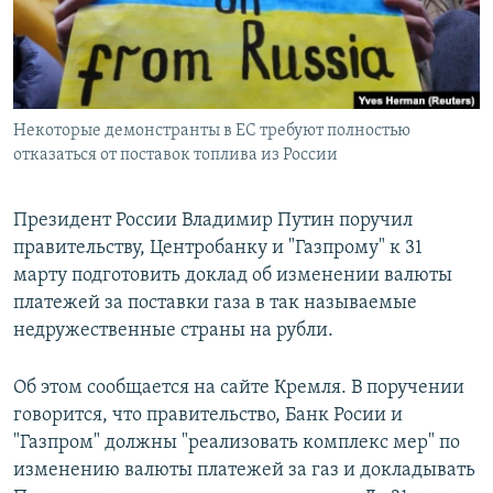
СПОРТ
БЛОГИ
АРХИВ РАДИОПРОГРАММЫ
МИР
ГОЛОСА
ЧИТАЕМ ПРЕССУ
Все сайты РСЕ/РС
Некоторые демонстранты в ЕС требуют полностью
отказаться от поставок топлива из России
Президент России Владимир Путин поручил
правительству, Центробанку и "Газпрому" к 31
марту подготовить доклад об изменении валюты
платежей за поставки газа в так называемые
недружественные страны на рубли.
Об этом сообщается на сайте Кремля. В поручении
говорится, что правительство, Банк Росии и
"Газпром" должны "реализовать комплекс мер" по
изменению валюты платежей за газ и докладывать