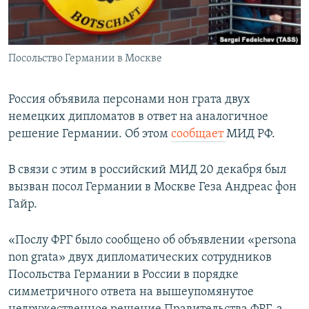
СПОРТ
БЛОГИ
АРХИВ РАДИОПРОГРАММЫ
МИР
ГОЛОСА
Посольство Германии в Москве
ЧИТАЕМ ПРЕССУ
Все сайты РСЕ/РС
Россия объявила персонами нон грата двух
немецких дипломатов в ответ на аналогичное
решение Германии. Об этом
сообщает
МИД РФ.
В связи с этим в российский МИД 20 декабря был
вызван посол Германии в Москве Геза Андреас фон
Гайр.
«Послу ФРГ было сообщено об объявлении «persona
non grata» двух дипломатических сотрудников
Посольства Германии в России в порядке
симметричного ответа на вышеупомянутое