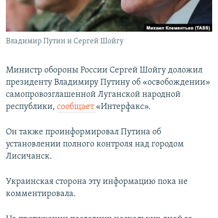
СПОРТ
БЛОГИ
АРХИВ РАДИОПРОГРАММЫ
МИР
ГОЛОСА
Владимир Путин и Сергей Шойгу
ЧИТАЕМ ПРЕССУ
Все сайты РСЕ/РС
Министр обороны России Сергей Шойгу доложил
президенту Владимиру Путину об «освобождении»
самопровозглашенной Луганской народной
республики,
сообщает
«Интерфакс».
Он также проинформировал Путина об
установлении полного контроля над городом
Лисичанск.
Украинская сторона эту информацию пока не
комментировала.