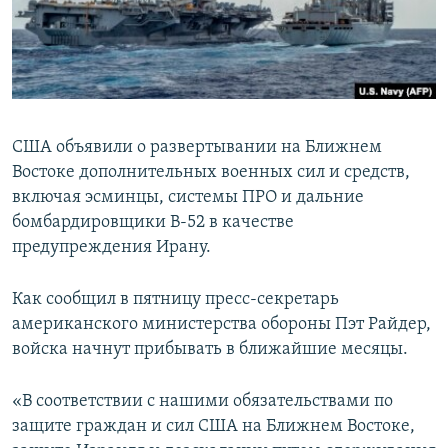
СПОРТ
БЛОГИ
АРХИВ РАДИОПРОГРАММЫ
МИР
ГОЛОСА
ЧИТАЕМ ПРЕССУ
Все сайты РСЕ/РС
США объявили о развертывании на Ближнем
Востоке дополнительных военных сил и средств,
включая эсминцы, системы ПРО и дальние
бомбардировщики B-52 в качестве
предупреждения Ирану.
Как сообщил в пятницу пресс-секретарь
американского министерства обороны Пэт Райдер,
войска начнут прибывать в ближайшие месяцы.
«В соответствии с нашими обязательствами по
защите граждан и сил США на Ближнем Востоке,