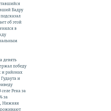
читавшийся
авший Бадру
 подсказал
ет об этой
енялся в
жду
ональным
а девять
держал победу
х и районах
 Гудаута и
риведу
селе Река за
% за
а, Нижняя
 проживают