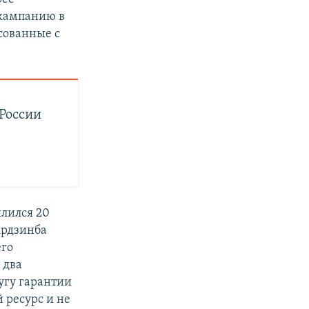
 кампанию в
сованные с
России
лился 20
Ардзинба
его
 два
угу гарантии
 ресурс и не