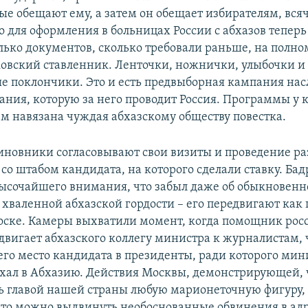
ые обещают ему, а затем он обещает избирателям, всяч
 для оформления в больницах России с абхазов теперь
лько документов, сколько требовали раньше, на полно
ковский ставленник. Ленточки, ножнички, улыбочки и
е поклончики. Это и есть предвыборная кампания на
ания, которую за него проводит Россия. Программы у 
ем навязана чуждая абхазскому обществу повестка.
иновники согласовывают свои визиты и проведение р
о штабом кандидата, на которого сделали ставку. Бад
высочайшего внимания, что забыл даже об обыкновенн
 хваленной абхазской гордости – его передвигают как
ске. Камеры выхватили момент, когда помощник рос
двигает абхазского коллегу министра к журналистам,
 его место кандидата в президенты, ради которого мин
ехал в Абхазию. Действия Москвы, демонстрирующей, 
ь главой нашей страны любую марионеточную фигуру, 
что можно выдвинуть необоснованные обвинения в ад