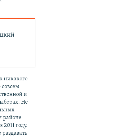
.
ецкий
ак никакого
 совсем
ественной и
выборах. Не
альных
м районе
 2011 году.
о раздавать