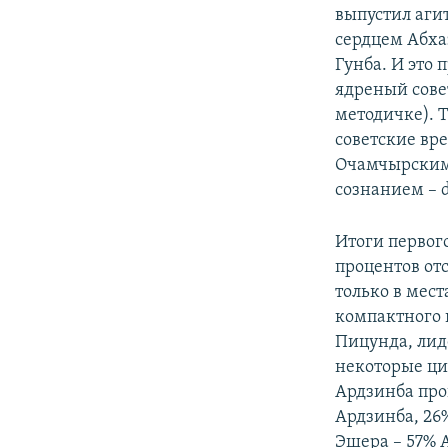
выпустил аги
сердцем Абха
Гунба. И это 
ядреный сове
методичке). 
советские вр
Очамчырским
сознанием – d
Итоги первого
процентов от
только в мес
компактного 
Пицунда, лид
некоторые ци
Ардзинба прог
Ардзинба, 26%
Эшера – 57% А