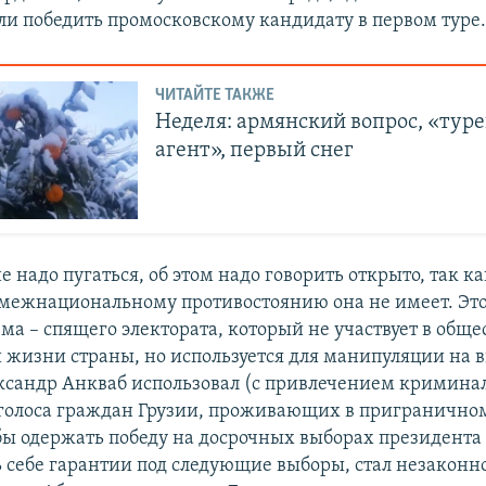
али победить промосковскому кандидату в первом туре
ЧИТАЙТЕ ТАКЖЕ
Неделя: армянский вопрос, «тур
агент», первый снег
е надо пугаться, об этом надо говорить открыто, так к
межнациональному противостоянию она не имеет. Это
ма – спящего электората, который не участвует в общ
 жизни страны, но используется для манипуляции на 
ксандр Анкваб использовал (с привлечением кримин
 голоса граждан Грузии, проживающих в пригранично
ы одержать победу на досрочных выборах президента в
ь себе гарантии под следующие выборы, стал незаконн