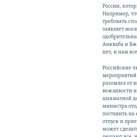
России, котор
Например, что
требовать сто
заявляет мос
одобрительны
Анкваба и Бж
нет, и нам вс
Российские ч
мероприятий с
разомлел от 
вежливости и
шахматной до
министра ото
поставить на
отпуск и при
может сделат
решают все, 