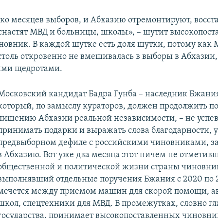
ко месяцев выборов, и Абхазию отремонтируют, восст
оснастят МВД и больницы, школы», – шутит высокопос
новник. В каждой шутке есть доля шутки, потому как 
столь откровенно не вмешивалась в выборы в Абхазии,
ими щедротами.
Московский кандидат Бадра Гунба – наследник Бжания
который, по замыслу кураторов, должен продолжить п
лишению Абхазии реальной независимости, – не успев
принимать подарки и выражать слова благодарности, у
предвыборном дефиле с российскими чиновниками, 
в Абхазию. Вот уже два месяца этот ничем не отметив
общественной и политической жизни страны чиновни
выполнявший отдельные поручения Бжания с 2020 по 2
мечется между приемом машин для скорой помощи, ав
школ, спецтехники для МВД. В промежутках, словно гл
государства, принимает высокопоставленных чиновни