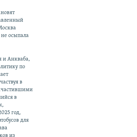
ановят
тавленный
Москва
 не осыпала
 и Анкваба,
олитику по
ает
частвуя в
зачастившими
шийся в
к,
025 год,
тобусов для
ава
ков из