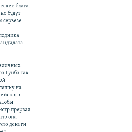
еские блага.
 не будут
м серьезе
следника
кандидата
азличных
ра Гунба так
ой
 пешку на
сийского
 чтобы
истр прервал
что она
что деньги
рес