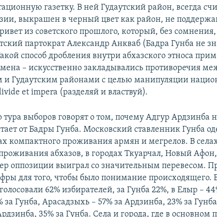
тационную газетку. В ней Гудаутский район, всегда с
зии, выкрашен в черный цвет как район, не поддерж
привет из советского прошлого, который, без сомнения,
тский партократ Александр Анкваб (Бадра Гунба не зна
Такой способ дробления внутри абхазского этноса прим
емена – искусственно закладывались противоречия ме
 и Гудаутским районами с целью манипуляции наци
ivide et impera (разделяй и властвуй).
 тура выборов говорят о том, почему Адгур Ардзинба н
стает от Бадры Гунба. Московский ставленник Гунба о
тах компактного проживания армян и мегрелов. В села
проживания абхазов, в городах Ткуарчал, Новый Афон,
ер оппозиции выиграл со значительным перевесом. П
фры для того, чтобы было понимание происходящего. В 
олосовали 62% избирателей, за Гунба 22%, в Елыр – 44
 за Гунба, Арасадзыхь – 57% за Ардзинба, 23% за Гунб
рдзинба, 35% за Гунба. Села и города, где в основном