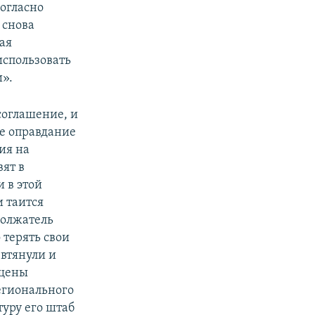
согласно
 снова
ая
использовать
».
соглашение, и
ое оправдание
ия на
вят в
и в этой
 таится
должатель
терять свои
 втянули и
ущены
гионального
туру его штаб