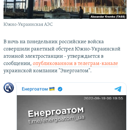
СПОРТ
БЛОГИ
АРХИВ РАДИОПРОГРАММЫ
МИР
ГОЛОСА
Южно-Украинская АЭС
ЧИТАЕМ ПРЕССУ
Все сайты РСЕ/РС
В ночь на понедельник российские войска
совершили ракетный обстрел Южно-Украинской
атомной электростанции - утверждается в
сообщении,
опубликованном в телеграм-канале
украинской компании "Энергоатом".