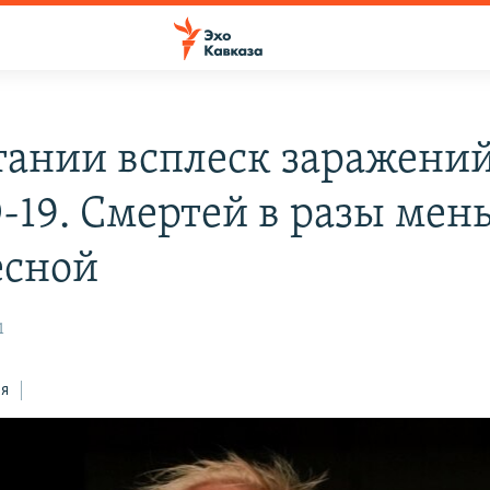
тании всплеск заражени
-19. Смертей в разы мен
есной
1
ся