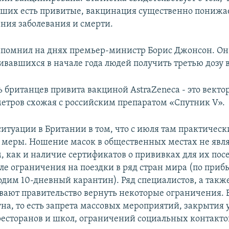
вших есть привитые, вакцинация существенно понижа
ения заболевания и смерти.
апомнил на днях премьер-министр Борис Джонсон. Он
ивавшихся в начале года людей получить третью дозу 
ь британцев привита вакциной AstraZeneca - это векто
метров схожая с российским препаратом «Спутник V».
ситуации в Британии в том, что с июля там практичес
меры. Ношение масок в общественных местах не явля
, как и наличие сертификатов о прививках для их пос
иле ограничения на поездки в ряд стран мира (по приб
одим 10-дневный карантин). Ряд специалистов, а такж
вают правительство вернуть некоторые ограничения.
уна, то есть запрета массовых мероприятий, закрыти
 ресторанов и школ, ограничений социальных контакто