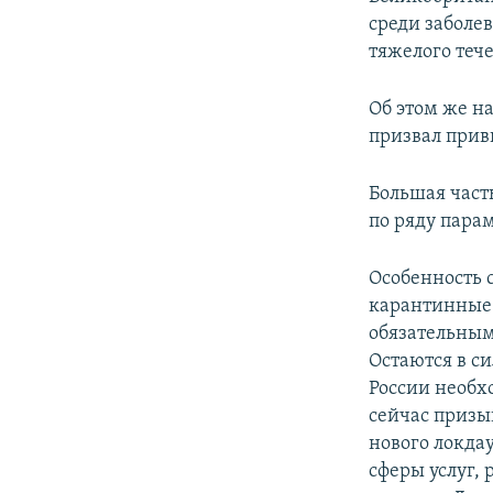
среди заболе
тяжелого теч
Об этом же н
призвал прив
Большая част
по ряду пара
Особенность 
карантинные 
обязательным
Остаются в с
России необх
сейчас призы
нового локда
сферы услуг,