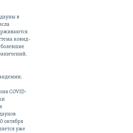
кдауны в
исла
держиваются
стема ковид-
реболевшие
граничений.
пандемии.
ния COVID-
ки
м
даунов
30 октября
чнется уже