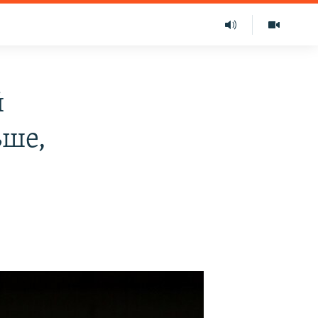
й
ьше,