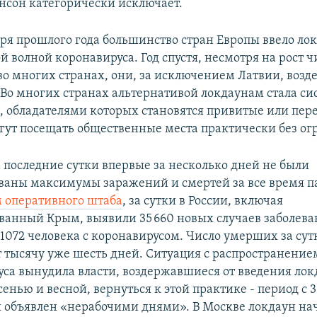
сон категорически исключает.
бря прошлого года большинство стран Европы ввело ло
ой волной коронавируса. Год спустя, несмотря на рост ч
о многих странах, они, за исключением Латвии, воз
. Во многих странах альтернативой локдаунам стала си
, обладателями которых становятся привитые или пе
гут посещать общественные места практически без о
а последние сутки впервые за несколько дней не были
ваны максимумы заражений и смертей за все время 
 оперативного штаба
, за сутки в России, включая
ванный Крым, выявили 35 660 новых случаев заболева
 1072 человека с коронавирусом. Число умерших за сут
 тысячу уже шесть дней. Ситуация с распространение
са вынудила власти, воздержавшиеся от введения лок
енью и весной, вернуться к этой практике - период с 
я объявлен «нерабочими днями». В Москве локдаун на