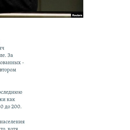
й
яч
ле. За
рованных -
 втором
последнюю
тки как
0 до 200.
 населения
то, хотя