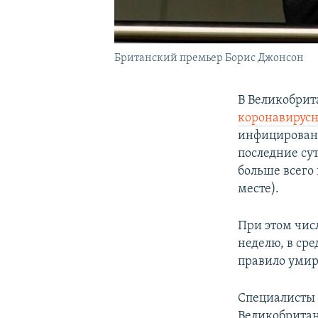
Британский премьер Борис Джонсон
В Великобри
коронавирус
инфицированн
последние су
больше всего
месте).
При этом чис
неделю, в сре
правило умира
Специалисты 
Великобритани