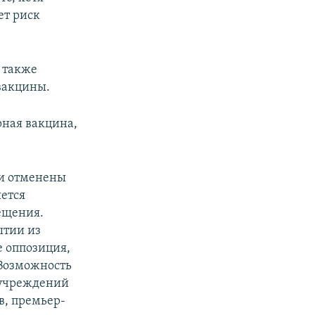
ет риск
 также
вакцины.
рная вакцина,
ки отменены
ется
ещения.
ытии из
е оппозиция,
 Возможность
я учреждений
в, премьер-