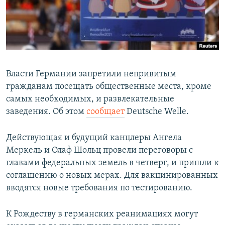
СПОРТ
БЛОГИ
АРХИВ РАДИОПРОГРАММЫ
МИР
ГОЛОСА
ЧИТАЕМ ПРЕССУ
Все сайты РСЕ/РС
Власти Германии запретили непривитым
гражданам посещать общественные места, кроме
самых необходимых, и развлекательные
заведения. Об этом
сообщает
Deutsche Welle.
Действующая и будущий канцлеры Ангела
Меркель и Олаф Шольц провели переговоры с
главами федеральных земель в четверг, и пришли к
соглашению о новых мерах. Для вакцинированных
вводятся новые требования по тестированию.
К Рождеству в германских реанимациях могут