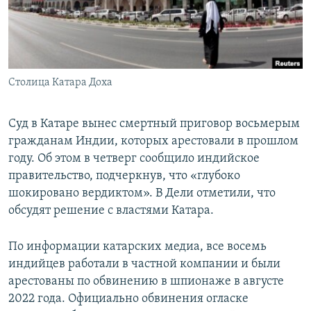
СПОРТ
БЛОГИ
АРХИВ РАДИОПРОГРАММЫ
МИР
ГОЛОСА
ЧИТАЕМ ПРЕССУ
Все сайты РСЕ/РС
Столица Катара Доха
Суд в Катаре вынес смертный приговор восьмерым
гражданам Индии, которых арестовали в прошлом
году. Об этом в четверг сообщило индийское
правительство, подчеркнув, что «глубоко
шокировано вердиктом». В Дели отметили, что
обсудят решение с властями Катара.
По информации катарских медиа, все восемь
индийцев работали в частной компании и были
арестованы по обвинению в шпионаже в августе
2022 года. Официально обвинения огласке