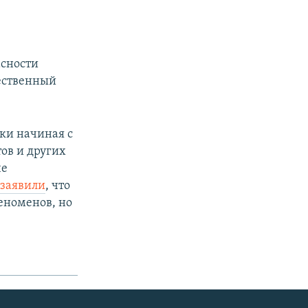
асности
ественный
ки начиная с
ов и других
че
а
заявили
, что
еноменов, но