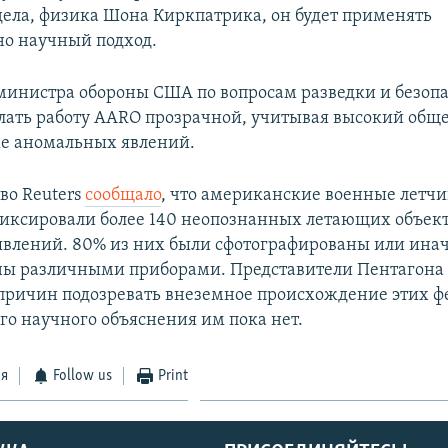
дела, физика Шона Киркпатрика, он будет применять
о научный подход.
министра обороны США по вопросам разведки и безоп
лать работу AARO прозрачной, учитывая высокий общ
ме аномальных явлений.
во Reuters
сообщало
, что американские военные летчи
фиксировали более 140 неопознанных летающих объект
влений. 80% из них были сфотографированы или ина
ны различными приборами. Представители Пентагон
причин подозревать внеземное происхождение этих ф
го научного объяснения им пока нет.
ся
Follow us
Print