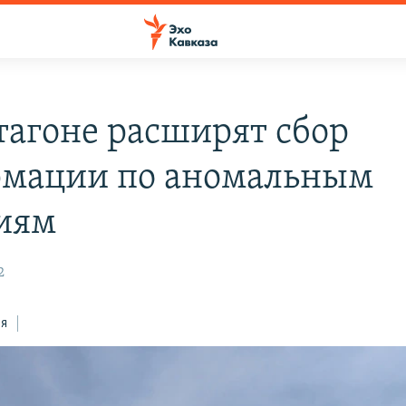
тагоне расширят сбор
мации по аномальным
иям
2
ся