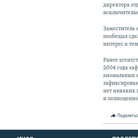
директора от
исключительн
Заместитель 
пообещал сде
интерес к те
Ранее агентст
2004 года за
аномальных я
зафиксирова
нет никаких 
и полноценно
Поделить