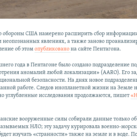
о обороны США намерено расширить сбор информаци
 неопознанных явлениях, а также заново проанализир
ление об этом
опубликовано
на сайте Пентагона.
него года в Пентагоне было создано подразделение п
отрения аномалий любой локализации» (AARO). Его за
ациональной безопасности. На днях новое подразделен
ланной работе. Следов инопланетной жизни на Земле 
но углубленные исследования продолжаются, пишет
«Н
анские вооруженные силы собирали данные только об
 называемых НЛО; эту задачу курировала военно-морск
удет изучать «странности» также на земле и в воде. П