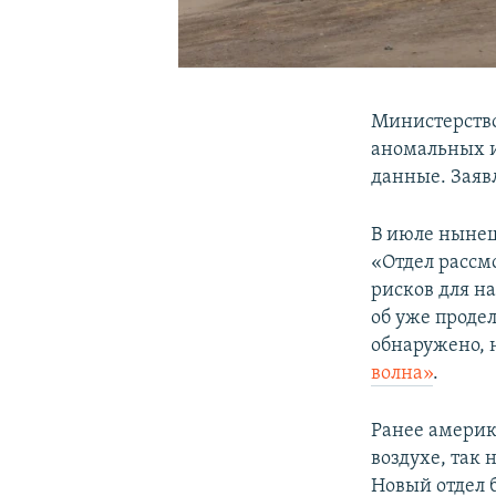
Министерств
аномальных и
данные. Заяв
В июле нынеш
«Отдел рассм
рисков для н
об уже проде
обнаружено, 
волна»
.
Ранее америк
воздухе, так
Новый отдел б