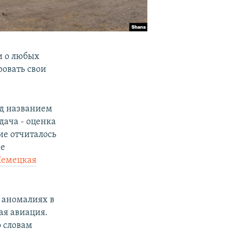
и о любых
овать свои
од названием
дача - оценка
ие отчиталось
не
емецкая
 аномалиях в
ая авиация.
о словам