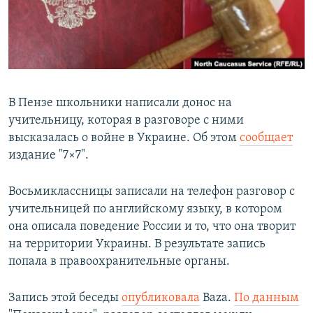
СПОРТ
БЛОГИ
АРХИВ РАДИОПРОГРАММЫ
МИР
ГОЛОСА
ЧИТАЕМ ПРЕССУ
Все сайты РСЕ/РС
В Пензе школьники написали донос на
учительницу, которая в разговоре с ними
высказалась о войне в Украине. Об этом
сообщает
издание "7×7".
Восьмиклассницы записали на телефон разговор с
учительницей по английскому языку, в котором
она описала поведение России и то, что она творит
на территории Украины. В результате запись
попала в правоохранительные органы.
Запись этой беседы
опубликовала
Baza.
По данным