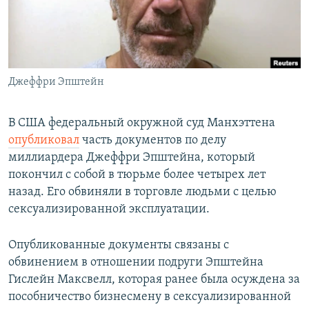
СПОРТ
БЛОГИ
АРХИВ РАДИОПРОГРАММЫ
МИР
ГОЛОСА
ЧИТАЕМ ПРЕССУ
Все сайты РСЕ/РС
Джеффри Эпштейн
В США федеральный окружной суд Манхэттена
опубликовал
часть документов по делу
миллиардера Джеффри Эпштейна, который
покончил с собой в тюрьме более четырех лет
назад. Его обвиняли в торговле людьми с целью
сексуализированной эксплуатации.
Опубликованные документы связаны с
обвинением в отношении подруги Эпштейна
Гислейн Максвелл, которая ранее была осуждена за
пособничество бизнесмену в сексуализированной