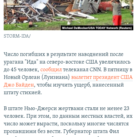
СПОРТ
БЛОГИ
АРХИВ РАДИОПРОГРАММЫ
МИР
ГОЛОСА
ЧИТАЕМ ПРЕССУ
Все сайты РСЕ/РС
STORM-IDA/
Число погибших в результате наводнений после
урагана "Ида" на северо-востоке США увеличилось
до 45 человек,
сообщил
телеканал CNN. В пятницу в
Новый Орлеан (Луизиана)
вылетит президент США
Джо Байден
, чтобы изучить ущерб, нанесенный
штату стихией.
В штате Нью-Джерси жертвами стали не менее 23
человек. При этом, по данным местных властей, их
число может вырасти, поскольку многие числятся
пропавшими без вести. Губернатор штата Фил