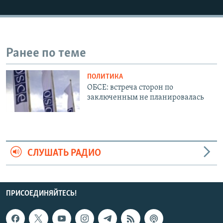
СПОРТ
БЛОГИ
АРХИВ РАДИОПРОГРАММЫ
МИР
ГОЛОСА
ЧИТАЕМ ПРЕССУ
Все сайты РСЕ/РС
Ранее по теме
ПОЛИТИКА
ОБСЕ: встреча сторон по
заключенным не планировалась
СЛУШАТЬ РАДИО
ПРИСОЕДИНЯЙТЕСЬ!