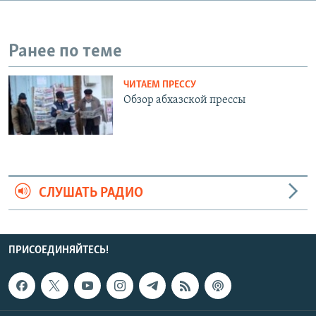
СПОРТ
БЛОГИ
АРХИВ РАДИОПРОГРАММЫ
МИР
ГОЛОСА
Ранее по теме
ЧИТАЕМ ПРЕССУ
Все сайты РСЕ/РС
ЧИТАЕМ ПРЕССУ
Обзор абхазской прессы
СЛУШАТЬ РАДИО
ПРИСОЕДИНЯЙТЕСЬ!