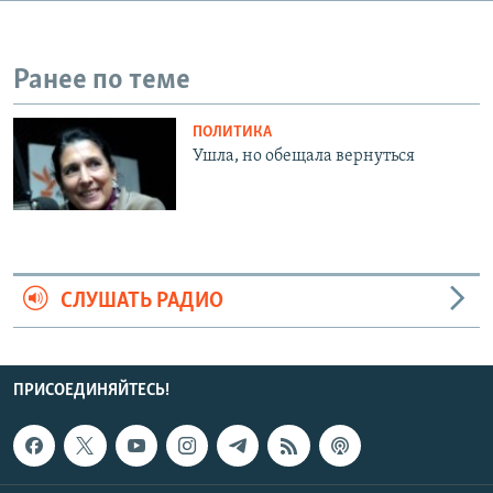
СПОРТ
БЛОГИ
АРХИВ РАДИОПРОГРАММЫ
МИР
ГОЛОСА
Ранее по теме
ЧИТАЕМ ПРЕССУ
Все сайты РСЕ/РС
ПОЛИТИКА
Ушла, но обещала вернуться
СЛУШАТЬ РАДИО
ПРИСОЕДИНЯЙТЕСЬ!