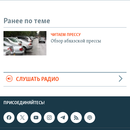
СПОРТ
БЛОГИ
АРХИВ РАДИОПРОГРАММЫ
МИР
ГОЛОСА
Ранее по теме
ЧИТАЕМ ПРЕССУ
Все сайты РСЕ/РС
ЧИТАЕМ ПРЕССУ
Обзор абхазской прессы
СЛУШАТЬ РАДИО
ПРИСОЕДИНЯЙТЕСЬ!